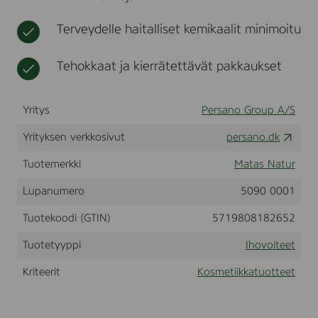
B
t
i
o
k
Terveydelle haitalliset kemikaalit minimoitu
d
k
y
a
L
Tehokkaat ja kierrätettävät pakkaukset
o
t
i
Yritys
Persano Group A/S
o
n
Yrityksen verkkosivut
persano.dk
F
r
a
Tuotemerkki
Matas Natur
g
r
Lupanumero
5090 0001
a
n
Tuotekoodi (GTIN)
5719808182652
c
e
Tuotetyyppi
Ihovoiteet
F
r
Kriteerit
Kosmetiikkatuotteet
e
e
,
4