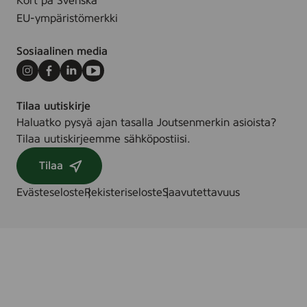
Kort på Svenska
EU-ympäristömerkki
Sosiaalinen media
Instagram
Facebook
LinkedIn
Youtube
Tilaa uutiskirje
Haluatko pysyä ajan tasalla Joutsenmerkin asioista?
Tilaa uutiskirjeemme sähköpostiisi.
Tilaa
Evästeseloste
Rekisteriseloste
Saavutettavuus