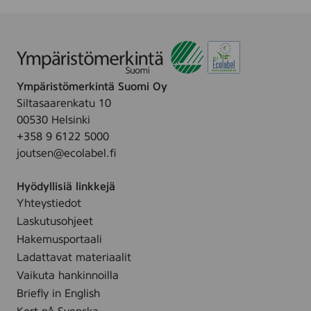
0
0
m
l
Ympäristömerkintä Suomi Oy
Siltasaarenkatu 10
00530 Helsinki
+358 9 6122 5000
joutsen@ecolabel.fi
Hyödyllisiä linkkejä
Yhteystiedot
Laskutusohjeet
Hakemusportaali
Ladattavat materiaalit
Vaikuta hankinnoilla
Briefly in English