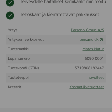
Terveydelle haitalliset kemikaalit minimoitu
i
t
i
-
k
A
Tehokkaat ja kierrätettävät pakkaukset
k
g
a
e
E
Yritys
Persano Group A/S
y
e
Yrityksen verkkosivut
persano.dk
C
r
e
Tuotemerkki
Matas Natur
a
m
Lupanumero
5090 0001
,
F
Tuotekoodi (GTIN)
5719808182447
r
a
Tuotetyyppi
Ihovoiteet
g
r
Kriteerit
Kosmetiikkatuotteet
a
n
c
e
F
r