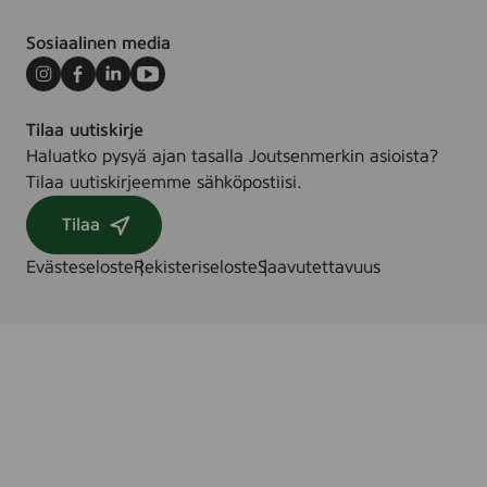
Sosiaalinen media
Instagram
Facebook
LinkedIn
Youtube
Tilaa uutiskirje
Haluatko pysyä ajan tasalla Joutsenmerkin asioista?
Tilaa uutiskirjeemme sähköpostiisi.
Tilaa
Evästeseloste
Rekisteriseloste
Saavutettavuus