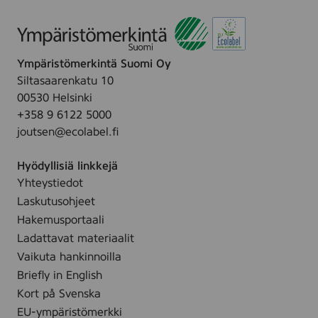
e
e
,
1
5
Ympäristömerkintä Suomi Oy
m
Siltasaarenkatu 10
l
00530 Helsinki
+358 9 6122 5000
joutsen@ecolabel.fi
Hyödyllisiä linkkejä
Yhteystiedot
Laskutusohjeet
Hakemusportaali
Ladattavat materiaalit
Vaikuta hankinnoilla
Briefly in English
Kort på Svenska
EU-ympäristömerkki