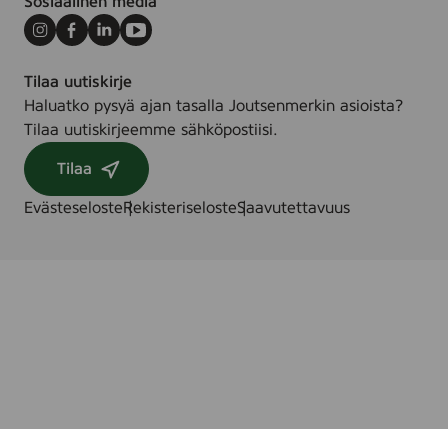
Sosiaalinen media
Instagram
Facebook
LinkedIn
Youtube
Tilaa uutiskirje
Haluatko pysyä ajan tasalla Joutsenmerkin asioista?
Tilaa uutiskirjeemme sähköpostiisi.
Tilaa
Evästeseloste
Rekisteriseloste
Saavutettavuus