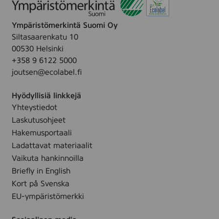
Ympäristömerkintä Suomi Oy
Siltasaarenkatu 10
00530 Helsinki
+358 9 6122 5000
joutsen@ecolabel.fi
Hyödyllisiä linkkejä
Yhteystiedot
Laskutusohjeet
Hakemusportaali
Ladattavat materiaalit
Vaikuta hankinnoilla
Briefly in English
Kort på Svenska
EU-ympäristömerkki