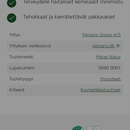
Terveydelle haitalliset kemikaalit minimoitu
G
t
i
l
k
o
Tehokkaat ja kierrätettävät pakkaukset
k
w
a
D
a
Yritys
Persano Group A/S
y
c
Yrityksen verkkosivut
persano.dk
r
e
a
Tuotemerkki
Matas Natur
m
S
Lupanumero
5090 0001
P
F
Tuotetyyppi
Ihovoiteet
1
5
Kriteerit
Kosmetiikkatuotteet
,
5
0
m
l