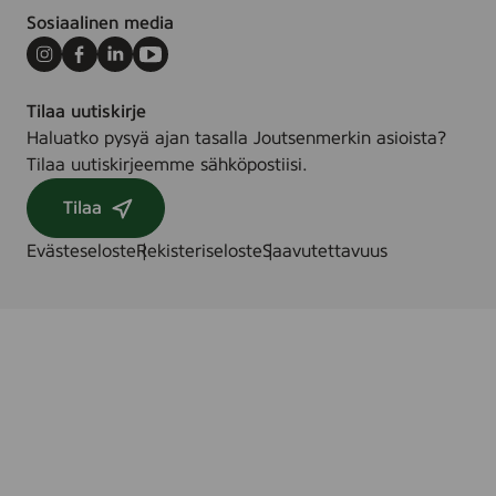
Sosiaalinen media
Instagram
Facebook
LinkedIn
Youtube
Tilaa uutiskirje
Haluatko pysyä ajan tasalla Joutsenmerkin asioista?
Tilaa uutiskirjeemme sähköpostiisi.
Tilaa
Evästeseloste
Rekisteriseloste
Saavutettavuus