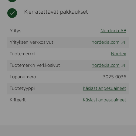
t
e
e
Kierrätettävät pakkaukset
t
Yritys
Nordexia AB
Yrityksen verkkosivut
nordexia.com
Tuotemerkki
Nordex
Tuotemerkin verkkosivut
nordexia.com
Lupanumero
3025 0036
Tuotetyyppi
Käsiastianpesuaineet
Kriteerit
Käsiastianpesuaineet