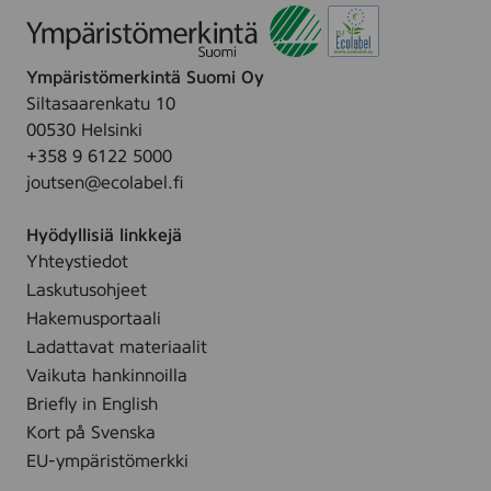
Ympäristömerkintä Suomi Oy
Siltasaarenkatu 10
00530 Helsinki
+358 9 6122 5000
joutsen@ecolabel.fi
Hyödyllisiä linkkejä
Yhteystiedot
Laskutusohjeet
Hakemusportaali
Ladattavat materiaalit
Vaikuta hankinnoilla
Briefly in English
Kort på Svenska
EU-ympäristömerkki