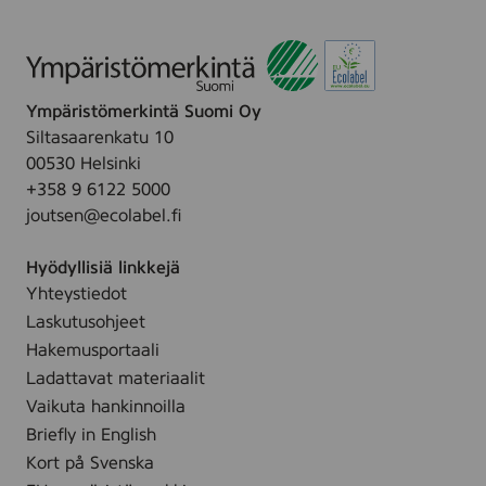
Ympäristömerkintä Suomi Oy
Siltasaarenkatu 10
00530 Helsinki
+358 9 6122 5000
joutsen@ecolabel.fi
Hyödyllisiä linkkejä
Yhteystiedot
Laskutusohjeet
Hakemusportaali
Ladattavat materiaalit
Vaikuta hankinnoilla
Briefly in English
Kort på Svenska