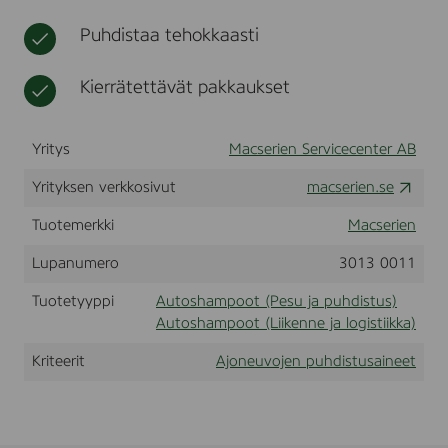
t
h
Puhdistaa tehokkaasti
o
i
t
Kierrätettävät pakkaukset
o
Yritys
Macserien Servicecenter AB
Yrityksen verkkosivut
macserien.se
Tuotemerkki
Macserien
Lupanumero
3013 0011
Tuotetyyppi
Autoshampoot (Pesu ja puhdistus)
Autoshampoot (Liikenne ja logistiikka)
Kriteerit
Ajoneuvojen puhdistusaineet