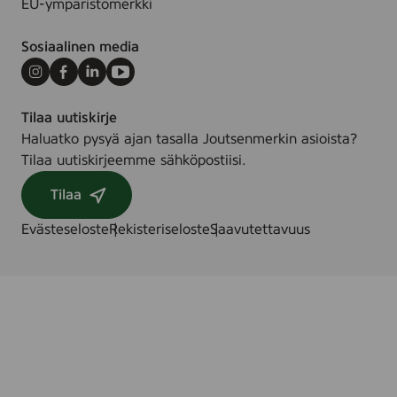
EU-ympäristömerkki
Sosiaalinen media
Instagram
Facebook
LinkedIn
Youtube
Tilaa uutiskirje
Haluatko pysyä ajan tasalla Joutsenmerkin asioista?
Tilaa uutiskirjeemme sähköpostiisi.
Tilaa
Evästeseloste
Rekisteriseloste
Saavutettavuus