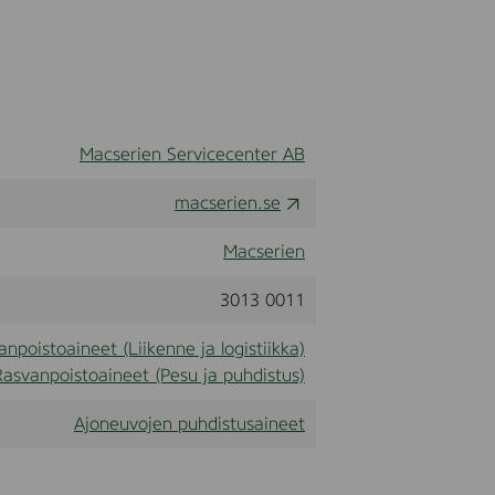
Macserien Servicecenter AB
macserien.se
Macserien
3013 0011
npoistoaineet (Liikenne ja logistiikka)
Rasvanpoistoaineet (Pesu ja puhdistus)
Ajoneuvojen puhdistusaineet