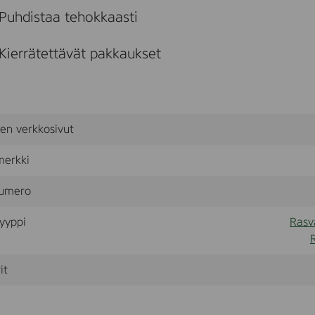
Puhdistaa tehokkaasti
Kierrätettävät pakkaukset
sen verkkosivut
merkki
umero
yyppi
Rasva
it