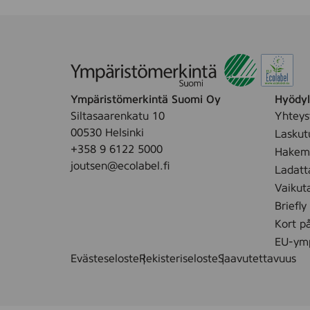
Ympäristömerkintä Suomi Oy
Hyödyll
Siltasaarenkatu 10
Yhteys
00530 Helsinki
Laskut
+358 9 6122 5000
Hakemu
joutsen@ecolabel.fi
Ladatt
Vaikut
Briefly
Kort p
EU-ymp
Evästeseloste
Rekisteriseloste
Saavutettavuus