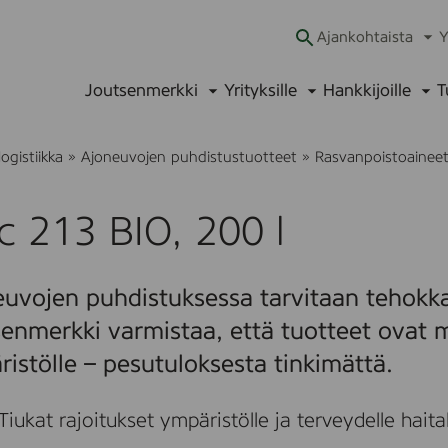
Ajankohtaista
Y
Ava
alav
Joutsenmerkki
Yrityksille
Hankkijoille
T
Avaa
Avaa
Ava
alavalikko
alavalikko
alav
logistiikka
»
Ajoneuvojen puhdistustuotteet
»
Rasvanpoistoainee
 213 BIO, 200 l
uvojen puhdistuksessa tarvitaan tehokka
enmerkki varmistaa, että tuotteet ovat m
istölle – pesutuloksesta tinkimättä.
Tiukat rajoitukset ympäristölle ja terveydelle haitalli