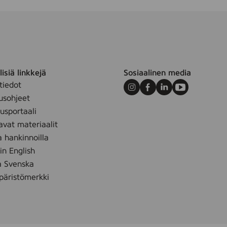
isiä linkkejä
Sosiaalinen media
tiedot
Instagram
Facebook
LinkedIn
Youtube
usohjeet
sportaali
avat materiaalit
a hankinnoilla
 in English
å Svenska
äristömerkki