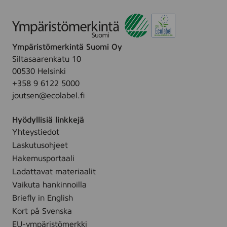
Ympäristömerkintä Suomi Oy
Siltasaarenkatu 10
00530 Helsinki
+358 9 6122 5000
joutsen@ecolabel.fi
Hyödyllisiä linkkejä
Yhteystiedot
Laskutusohjeet
Hakemusportaali
Ladattavat materiaalit
Vaikuta hankinnoilla
Briefly in English
Kort på Svenska
EU-ympäristömerkki