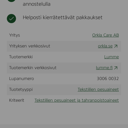
annostelulla
(
t
n
k
e
a
e
Helposti kierrätettävät pakkaukset
r
t
t
o
n
Yritys
Orkla Care AB
g
)
Yrityksen verkkosivut
orkla.se
Tuotemerkki
Lumme
Tuotemerkin verkkosivut
lumme.fi
Lupanumero
3006 0032
Tuotetyyppi
Tekstiilien pesuaineet
Kriteerit
Tekstiilien pesuaineet ja tahranpoistoaineet