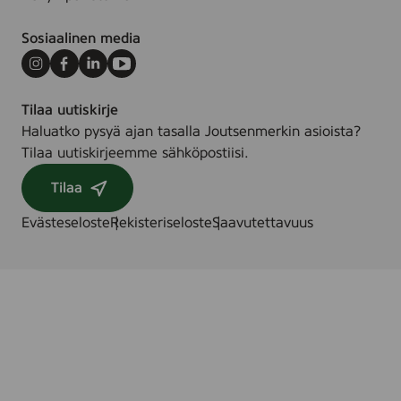
Sosiaalinen media
Instagram
Facebook
LinkedIn
Youtube
Tilaa uutiskirje
Haluatko pysyä ajan tasalla Joutsenmerkin asioista?
Tilaa uutiskirjeemme sähköpostiisi.
Tilaa
Evästeseloste
Rekisteriseloste
Saavutettavuus