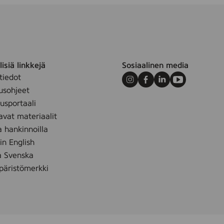
isiä linkkejä
Sosiaalinen media
tiedot
Instagram
Facebook
LinkedIn
Youtube
usohjeet
sportaali
avat materiaalit
a hankinnoilla
 in English
å Svenska
äristömerkki