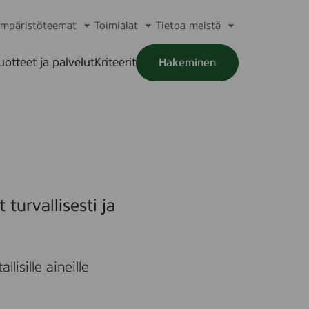
mpäristöteemat
Toimialat
Tietoa meistä
a
Avaa
Avaa
Avaa
alikko
alavalikko
alavalikko
alavalikko
uotteet ja palvelut
Kriteerit
Hakeminen
a
alikko
turvallisesti ja
lisille aineille