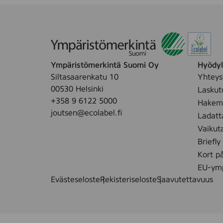
Ympäristömerkintä Suomi Oy
Hyödyll
Siltasaarenkatu 10
Yhteys
00530 Helsinki
Laskut
+358 9 6122 5000
Hakemu
joutsen@ecolabel.fi
Ladatt
Vaikut
Briefly
Kort p
EU-ymp
Evästeseloste
Rekisteriseloste
Saavutettavuus