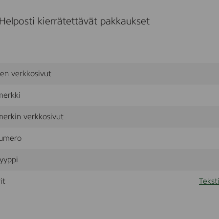
7
5
Helposti kierrätettävät pakkaukset
0
m
l
sen verkkosivut
merkki
erkin verkkosivut
umero
yyppi
it
Tekst