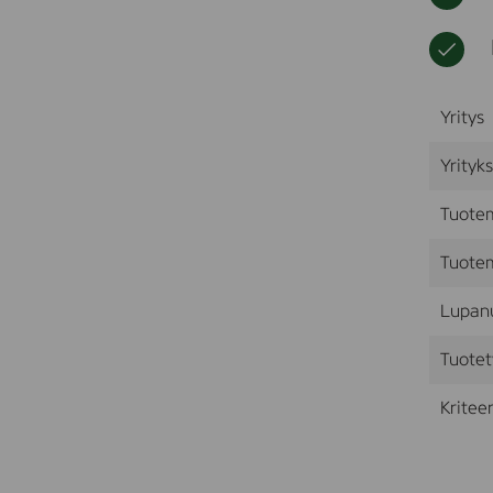
Yritys
Yrityk
Tuote
Tuotem
Lupan
Tuotet
Kriteer