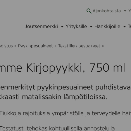
Ajankohtaista
Y
Ava
alav
Joutsenmerkki
Yrityksille
Hankkijoille
T
Avaa
Avaa
Ava
alavalikko
alavalikko
alav
L
hdistus
»
Pyykinpesuaineet
»
Tekstiilien pesuaineet
»
u
m
m
mme Kirjopyykki, 750 ml
e
K
i
r
enmerkityt pyykinpesuaineet puhdistavat 
j
o
kaasti matalissakin lämpötiloissa.
p
y
y
Tiukkoja rajoituksia ympäristölle ja terveydelle haital
k
k
i
Testatusti tehokas kohtuullisella annostelulla
,