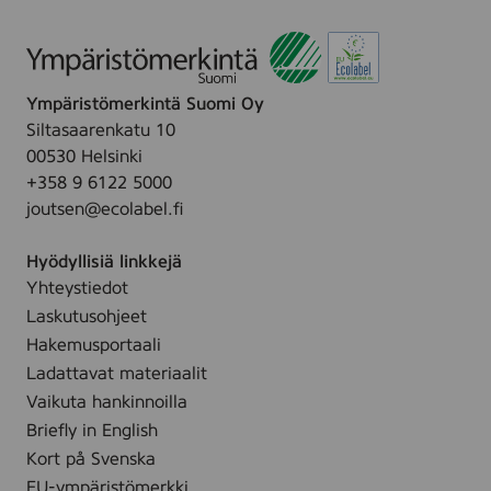
Ympäristömerkintä Suomi Oy
Siltasaarenkatu 10
00530 Helsinki
+358 9 6122 5000
joutsen@ecolabel.fi
Hyödyllisiä linkkejä
Yhteystiedot
Laskutusohjeet
Hakemusportaali
Ladattavat materiaalit
Vaikuta hankinnoilla
Briefly in English
Kort på Svenska
EU-ympäristömerkki