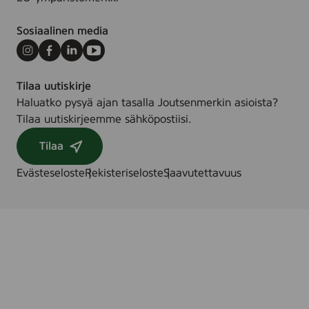
Sosiaalinen media
Instagram
Facebook
LinkedIn
Youtube
Tilaa uutiskirje
Haluatko pysyä ajan tasalla Joutsenmerkin asioista?
Tilaa uutiskirjeemme sähköpostiisi.
Tilaa
Evästeseloste
Rekisteriseloste
Saavutettavuus