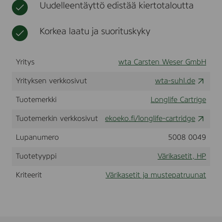
Uudelleentäyttö edistää kiertotaloutta
H
t
C
/
Korkea laatu ja suorituskyky
R
E
B
:
Yritys
wta Carsten Weser GmbH
B
l
Yrityksen verkkosivut
wta-suhl.de
a
c
Tuotemerkki
Longlife Cartrige
k
Tuotemerkin verkkosivut
ekoeko.fi/longlife-cartridge
Lupanumero
5008 0049
Tuotetyyppi
Värikasetit, HP
Kriteerit
Värikasetit ja mustepatruunat