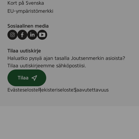
Kort på Svenska
EU-ympäristömerkki
Sosiaalinen media
Instagram
Facebook
LinkedIn
Youtube
Tilaa uutiskirje
Haluatko pysyä ajan tasalla Joutsenmerkin asioista?
Tilaa uutiskirjeemme sähköpostiisi.
Tilaa
Evästeseloste
Rekisteriseloste
Saavutettavuus