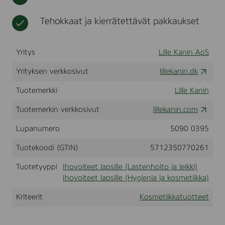
,
t
k
t
e
1
i
u
Tehokkaat ja kierrätettävät pakkaukset
5
o
0
t
m
t
Yritys
Lille Kanin ApS
l
e
e
Yrityksen verkkosivut
lillekanin.dk
t
l
Tuotemerkki
Lille Kanin
a
p
Tuotemerkin verkkosivut
lillekanin.com
s
Lupanumero
5090 0395
i
l
Tuotekoodi (GTIN)
5712350770261
l
e
Tuotetyyppi
Ihovoiteet lapsille (Lastenhoito ja leikki)
Ihovoiteet lapsille (Hygienia ja kosmetiikka)
Kriteerit
Kosmetiikkatuotteet