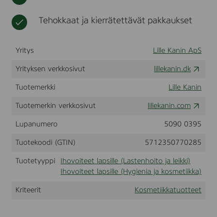
r
t
k
t
e
t
i
u
Tehokkaat ja kierrätettävät pakkaukset
a
o
l
t
o
t
Yritys
Lille Kanin ApS
ö
e
l
e
j
Yrityksen verkkosivut
lillekanin.dk
t
y
,
l
Tuotemerkki
Lille Kanin
2
a
5
p
Tuotemerkin verkkosivut
lillekanin.com
0
s
m
Lupanumero
5090 0395
i
l
l
Tuotekoodi (GTIN)
5712350770285
l
e
Tuotetyyppi
Ihovoiteet lapsille (Lastenhoito ja leikki)
Ihovoiteet lapsille (Hygienia ja kosmetiikka)
Kriteerit
Kosmetiikkatuotteet