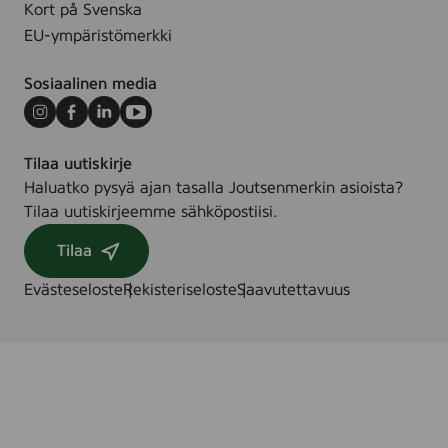
Kort på Svenska
EU-ympäristömerkki
Sosiaalinen media
Instagram
Facebook
LinkedIn
Youtube
Tilaa uutiskirje
Haluatko pysyä ajan tasalla Joutsenmerkin asioista?
Tilaa uutiskirjeemme sähköpostiisi.
Tilaa
Evästeseloste
Rekisteriseloste
Saavutettavuus