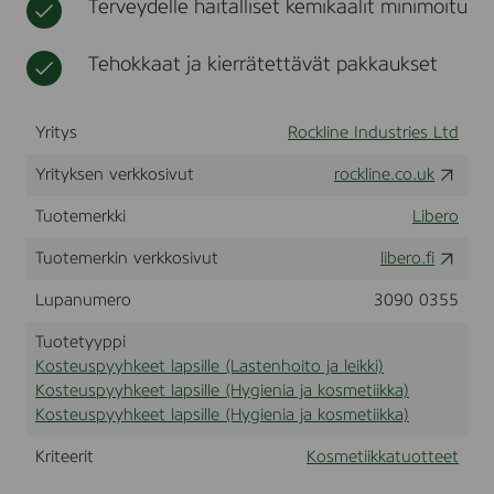
Terveydelle haitalliset kemikaalit minimoitu
i
t
k
t
p
c
i
u
s
a
Tehokkaat ja kierrätettävät pakkaukset
o
i
n
t
l
d
t
l
P
e
e
Yritys
Rockline Industries Ltd
e
e
r
t
Yrityksen verkkosivut
rockline.co.uk
f
u
l
m
Tuotemerkki
Libero
a
e
p
F
Tuotemerkin verkkosivut
libero.fi
s
r
i
e
Lupanumero
3090 0355
l
e
l
,
Tuotetyyppi
e
2
Kosteuspyyhkeet lapsille (Lastenhoito ja leikki)
x
Kosteuspyyhkeet lapsille (Hygienia ja kosmetiikka)
6
4
Kosteuspyyhkeet lapsille (Hygienia ja kosmetiikka)
s
t
Kriteerit
Kosmetiikkatuotteet