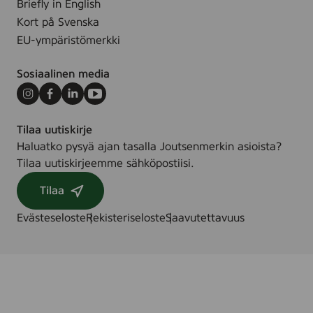
Briefly in English
Kort på Svenska
EU-ympäristömerkki
Sosiaalinen media
Instagram
Facebook
LinkedIn
Youtube
Tilaa uutiskirje
Haluatko pysyä ajan tasalla Joutsenmerkin asioista?
Tilaa uutiskirjeemme sähköpostiisi.
Tilaa
Evästeseloste
Rekisteriseloste
Saavutettavuus