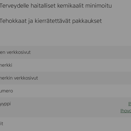
Terveydelle haitalliset kemikaalit minimoitu
Tehokkaat ja kierrätettävät pakkaukset
sen verkkosivut
merkki
erkin verkkosivut
umero
yyppi
I
Ihovo
it