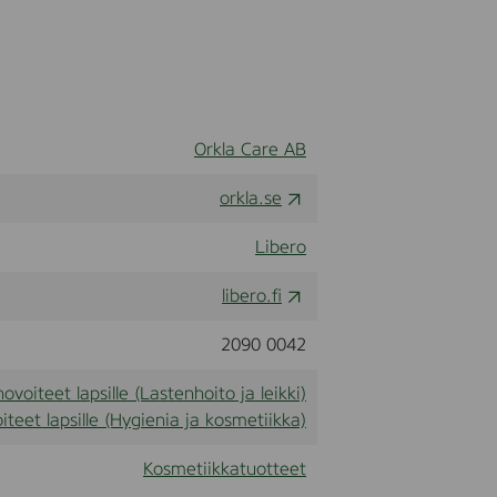
0
0
m
l
Orkla Care AB
orkla.se
Libero
libero.fi
2090 0042
hovoiteet lapsille (Lastenhoito ja leikki)
iteet lapsille (Hygienia ja kosmetiikka)
Kosmetiikkatuotteet