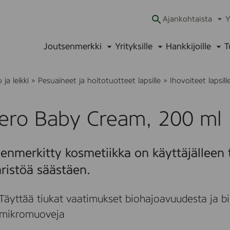
Ajankohtaista
Y
Ava
alav
Joutsenmerkki
Yrityksille
Hankkijoille
T
Avaa
Avaa
Ava
alavalikko
alavalikko
alav
ja leikki
»
Pesuaineet ja hoitotuotteet lapsille
»
Ihovoiteet lapsill
bero Baby Cream, 200 ml
enmerkitty kosmetiikka on käyttäjälleen t
ristöä säästäen.
Täyttää tiukat vaatimukset biohajoavuudesta ja bi
mikromuoveja