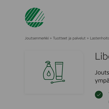
Joutsenmerkki
»
Tuotteet ja palvelut
»
Lastenhoito 
Li
Jouts
ympä