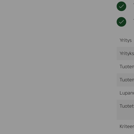
Yritys
Yrityk
Tuote
Tuotem
Lupan
Tuotet
Kriteer