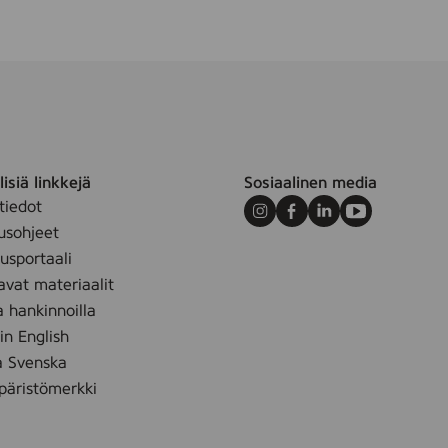
isiä linkkejä
Sosiaalinen media
tiedot
Instagram
Facebook
LinkedIn
Youtube
usohjeet
sportaali
avat materiaalit
a hankinnoilla
 in English
å Svenska
äristömerkki