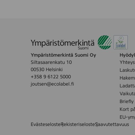
Ympäristömerkintä Suomi Oy
Hyödyll
Siltasaarenkatu 10
Yhteys
00530 Helsinki
Laskut
+358 9 6122 5000
Hakemu
joutsen@ecolabel.fi
Ladatt
Vaikut
Briefly
Kort p
EU-ymp
Evästeseloste
Rekisteriseloste
Saavutettavuus