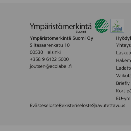
Ympäristömerkintä Suomi Oy
Hyödyll
Siltasaarenkatu 10
Yhteys
00530 Helsinki
Laskut
+358 9 6122 5000
Hakemu
joutsen@ecolabel.fi
Ladatt
Vaikut
Briefly
Kort p
EU-ymp
Evästeseloste
Rekisteriseloste
Saavutettavuus