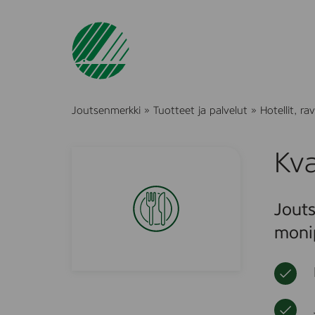
Joutsenmerkki
»
Tuotteet ja palvelut
»
Hotellit, r
Kva
Jouts
monip