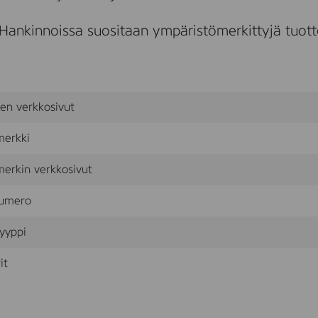
Hankinnoissa suositaan ympäristömerkittyjä tuotte
sen verkkosivut
merkki
erkin verkkosivut
umero
yyppi
it