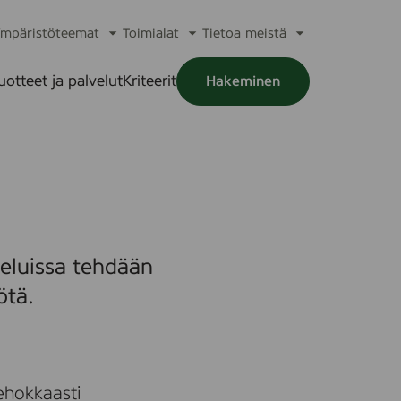
mpäristöteemat
Toimialat
Tietoa meistä
a
Avaa
Avaa
Avaa
alikko
alavalikko
alavalikko
alavalikko
uotteet ja palvelut
Kriteerit
Hakeminen
a
alikko
veluissa tehdään
ötä.
tehokkaasti