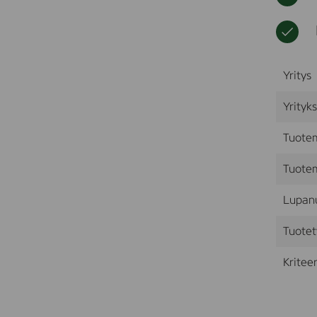
Yritys
Yrityk
Tuote
Tuotem
Lupan
Tuotet
Kriteer