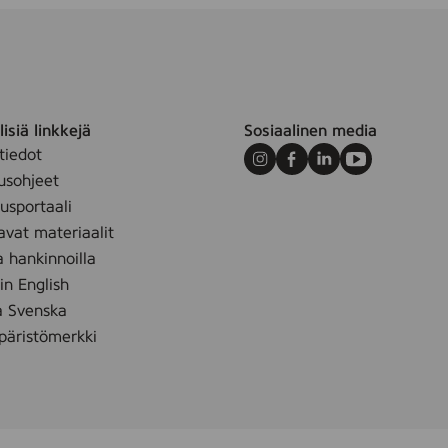
isiä linkkejä
Sosiaalinen media
tiedot
Instagram
Facebook
LinkedIn
Youtube
usohjeet
sportaali
avat materiaalit
a hankinnoilla
 in English
å Svenska
äristömerkki