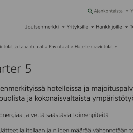
Ajankohtaista
Y
Ava
alav
Joutsenmerkki
Yrityksille
Hankkijoille
T
Avaa
Avaa
Ava
alavalikko
alavalikko
alav
K
avintolat ja tapahtumat
»
Ravintolat
»
Hotellien ravintolat
»
v
a
r
rter 5
t
e
r
5
enmerkityissä hotelleissa ja majoituspal
uolista ja kokonaisvaltaista ympäristöty
Energiaa ja vettä säästäviä toimenpiteitä
Jätteet lajitellaan ja niiden määrää vähennetään 