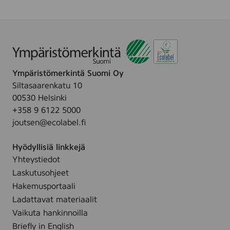
1
,
8
1
2
s
e
Ympäristömerkintä Suomi Oy
r
i
Siltasaarenkatu 10
e
00530 Helsinki
B
+358 9 6122 5000
L
A
joutsen@ecolabel.fi
C
K
Hyödyllisiä linkkejä
,
(
Yhteystiedot
5
Laskutusohjeet
2
D
Hakemusportaali
2
Ladattavat materiaalit
H
0
Vaikuta hankinnoilla
E
Briefly in English