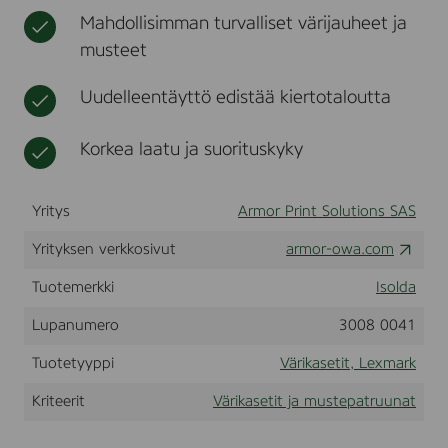
N
t
r
Mahdollisimman turvalliset värijauheet ja
.
k
musteet
F
o
r
Uudelleentäyttö edistää kiertotaloutta
u
s
e
Korkea laatu ja suorituskyky
i
n
L
Yritys
Armor Print Solutions SAS
E
X
Yrityksen verkkosivut
M
armor-owa.com
A
R
Tuotemerkki
Isolda
K
M
Lupanumero
3008 0041
S
8
Tuotetyyppi
Värikasetit, Lexmark
1
0
Kriteerit
Värikasetit ja mustepatruunat
,
8
1