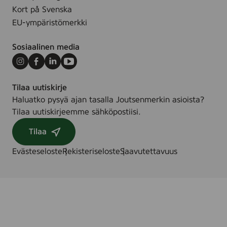
)
Kort på Svenska
EU-ympäristömerkki
Sosiaalinen media
Instagram
Facebook
LinkedIn
Youtube
Tilaa uutiskirje
Haluatko pysyä ajan tasalla Joutsenmerkin asioista?
Tilaa uutiskirjeemme sähköpostiisi.
Tilaa
Evästeseloste
Rekisteriseloste
Saavutettavuus