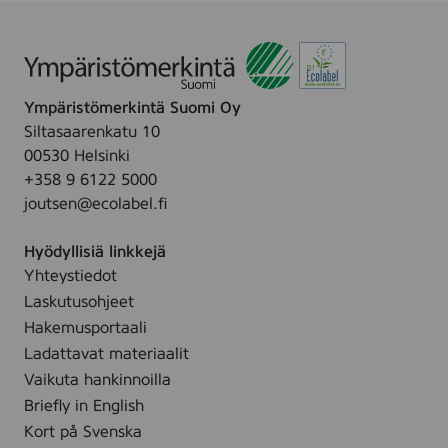
L
A
C
K
,
(
Ympäristömerkintä Suomi Oy
2
Siltasaarenkatu 10
6
00530 Helsinki
4
5
+358 9 6122 5000
B
joutsen@ecolabel.fi
0
0
2
Hyödyllisiä linkkejä
)
Yhteystiedot
Laskutusohjeet
Hakemusportaali
Ladattavat materiaalit
Vaikuta hankinnoilla
Briefly in English
Kort på Svenska