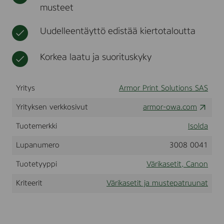
musteet
N
t
.
F
Uudelleentäyttö edistää kiertotaloutta
o
r
u
Korkea laatu ja suorituskyky
s
e
i
Yritys
Armor Print Solutions SAS
n
C
A
Yrityksen verkkosivut
armor-owa.com
N
O
Tuotemerkki
Isolda
N
7
Lupanumero
3008 0041
7
5
Tuotetyyppi
Värikasetit, Canon
0
s
Kriteerit
Värikasetit ja mustepatruunat
e
r
i
e
B