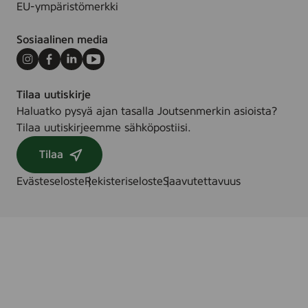
EU-ympäristömerkki
Sosiaalinen media
Instagram
Facebook
LinkedIn
Youtube
Tilaa uutiskirje
Haluatko pysyä ajan tasalla Joutsenmerkin asioista?
Tilaa uutiskirjeemme sähköpostiisi.
Tilaa
Evästeseloste
Rekisteriseloste
Saavutettavuus