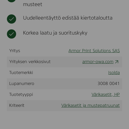
musteet
N
t
.
F
Uudelleentäyttö edistää kiertotaloutta
o
r
u
Korkea laatu ja suorituskyky
s
e
i
Yritys
Armor Print Solutions SAS
n
H
P
Yrityksen verkkosivut
armor-owa.com
L
a
Tuotemerkki
Isolda
s
e
Lupanumero
3008 0041
r
j
Tuotetyyppi
Värikasetit, HP
e
t
Kriteerit
Värikasetit ja mustepatruunat
5
2
0
0
s