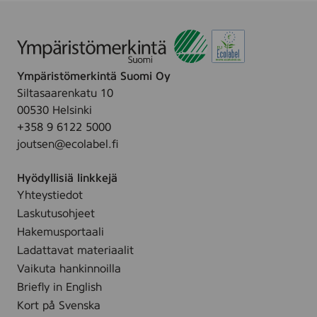
e
r
i
e
B
L
Ympäristömerkintä Suomi Oy
A
Siltasaarenkatu 10
C
00530 Helsinki
K
,
+358 9 6122 5000
(
joutsen@ecolabel.fi
Q
7
5
Hyödyllisiä linkkejä
1
Yhteystiedot
6
Laskutusohjeet
A
)
Hakemusportaali
Ladattavat materiaalit
Vaikuta hankinnoilla
Briefly in English
Kort på Svenska