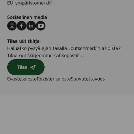
EU-ympäristömerkki
Sosiaalinen media
Instagram
Facebook
LinkedIn
Youtube
Tilaa uutiskirje
Haluatko pysyä ajan tasalla Joutsenmerkin asioista?
Tilaa uutiskirjeemme sähköpostiisi.
Tilaa
Evästeseloste
Rekisteriseloste
Saavutettavuus