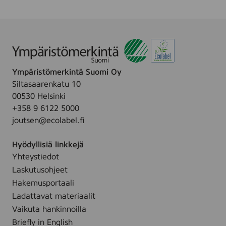
r
i
e
D
r
u
m
Ympäristömerkintä Suomi Oy
,
(
Siltasaarenkatu 10
D
00530 Helsinki
R
+358 9 6122 5000
-
3
joutsen@ecolabel.fi
1
0
Hyödyllisiä linkkejä
0
)
Yhteystiedot
Laskutusohjeet
Hakemusportaali
Ladattavat materiaalit
Vaikuta hankinnoilla
Briefly in English