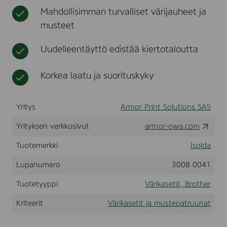
N
t
e
Mahdollisimman turvalliset värijauheet ja
.
r
musteet
F
o
r
Uudelleentäyttö edistää kiertotaloutta
u
s
e
Korkea laatu ja suorituskyky
i
n
B
Yritys
Armor Print Solutions SAS
R
O
Yrityksen verkkosivut
T
armor-owa.com
H
E
Tuotemerkki
Isolda
R
H
Lupanumero
3008 0041
L
5
Tuotetyyppi
Värikasetit, Brother
2
4
Kriteerit
Värikasetit ja mustepatruunat
0
s
e