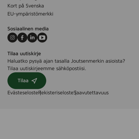
Kort på Svenska
EU-ympäristömerkki
Sosiaalinen media
Instagram
Facebook
LinkedIn
Youtube
Tilaa uutiskirje
Haluatko pysyä ajan tasalla Joutsenmerkin asioista?
Tilaa uutiskirjeemme sähköpostiisi.
Tilaa
Evästeseloste
Rekisteriseloste
Saavutettavuus