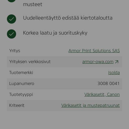
musteet
N
t
.
F
Uudelleentäyttö edistää kiertotaloutta
o
r
u
Korkea laatu ja suorituskyky
s
e
i
Yritys
Armor Print Solutions SAS
n
C
A
Yrityksen verkkosivut
armor-owa.com
N
O
Tuotemerkki
Isolda
N
L
Lupanumero
3008 0041
B
P
Tuotetyyppi
Värikasetit, Canon
1
0
Kriteerit
Värikasetit ja mustepatruunat
0
0
s
e
r