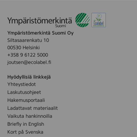
i
e
B
L
A
C
Ympäristömerkintä Suomi Oy
K
Siltasaarenkatu 10
,
00530 Helsinki
(
E
+358 9 6122 5000
P
joutsen@ecolabel.fi
-
3
2
Hyödyllisiä linkkejä
)
Yhteystiedot
Laskutusohjeet
Hakemusportaali
Ladattavat materiaalit
Vaikuta hankinnoilla
Briefly in English
Kort på Svenska