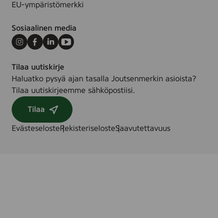
EU-ympäristömerkki
Sosiaalinen media
Instagram
Facebook
LinkedIn
Youtube
Tilaa uutiskirje
Haluatko pysyä ajan tasalla Joutsenmerkin asioista?
Tilaa uutiskirjeemme sähköpostiisi.
Tilaa
Evästeseloste
Rekisteriseloste
Saavutettavuus