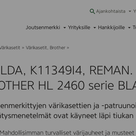
Ajankohtaista
Y
Ava
alav
Joutsenmerkki
Yrityksille
Hankkijoille
T
Avaa
Avaa
Ava
alavalikko
alavalikko
alav
I
Värikasetit
»
Värikasetit, Brother
»
S
O
L
OLDA, K11349I4, REMAN. 
D
A
,
OTHER HL 2460 serie BL
K
1
1
3
enmerkittyjen värikasettien ja -patruunoi
4
9
ätysmenetelmät ovat käyneet läpi tiukan 
I
4
,
Mahdollisimman turvalliset värijauheet ja musteet
R