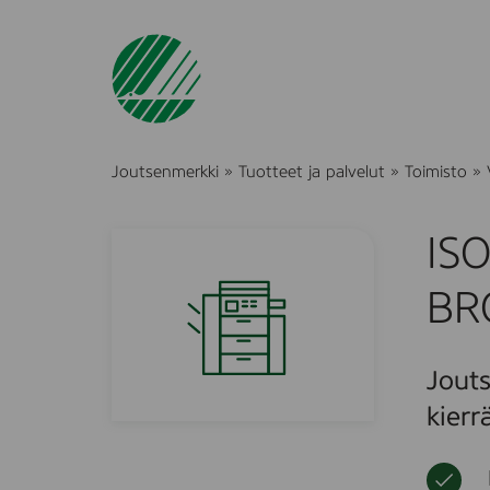
Joutsenmerkki
»
Tuotteet ja palvelut
»
Toimisto
»
IS
BR
Jouts
kierr