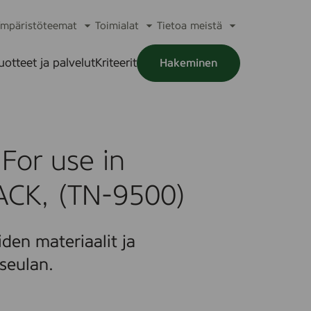
mpäristöteemat
Toimialat
Tietoa meistä
a
Avaa
Avaa
Avaa
alikko
alavalikko
alavalikko
alavalikko
uotteet ja palvelut
Kriteerit
Hakeminen
a
alikko
For use in
ACK, (TN-9500)
den materiaalit ja
seulan.