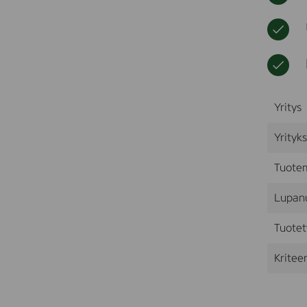
Yritys
Yrityk
Tuote
Lupan
Tuotet
Kriteer