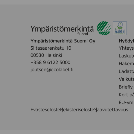
Ympäristömerkintä Suomi Oy
Hyödyll
Siltasaarenkatu 10
Yhteys
00530 Helsinki
Laskut
+358 9 6122 5000
Hakemu
joutsen@ecolabel.fi
Ladatt
Vaikut
Briefly
Kort p
EU-ymp
Evästeseloste
Rekisteriseloste
Saavutettavuus