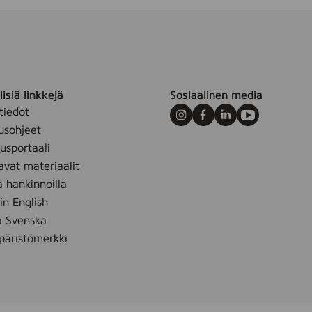
0
s
e
r
i
e
B
isiä linkkejä
Sosiaalinen media
L
A
tiedot
C
Instagram
Facebook
LinkedIn
Youtube
usohjeet
K
,
sportaali
(
avat materiaalit
T
N
a hankinnoilla
-
 in English
9
å Svenska
5
0
äristömerkki
0
)