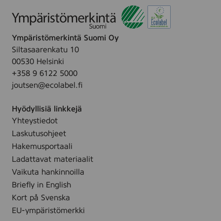
Ympäristömerkintä Suomi Oy
Siltasaarenkatu 10
00530 Helsinki
+358 9 6122 5000
joutsen@ecolabel.fi
Hyödyllisiä linkkejä
Yhteystiedot
Laskutusohjeet
Hakemusportaali
Ladattavat materiaalit
Vaikuta hankinnoilla
Briefly in English
Kort på Svenska
EU-ympäristömerkki