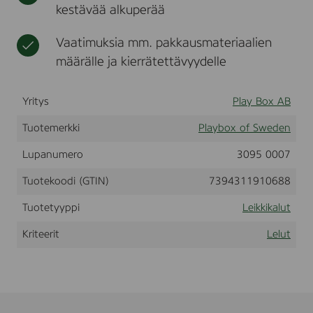
kestävää alkuperää
r
t
k
a
i
y
Vaatimuksia mm. pakkausmateriaalien
määrälle ja kierrätettävyydelle
Yritys
Play Box AB
Tuotemerkki
Playbox of Sweden
Lupanumero
3095 0007
Tuotekoodi (GTIN)
7394311910688
Tuotetyyppi
Leikkikalut
Kriteerit
Lelut