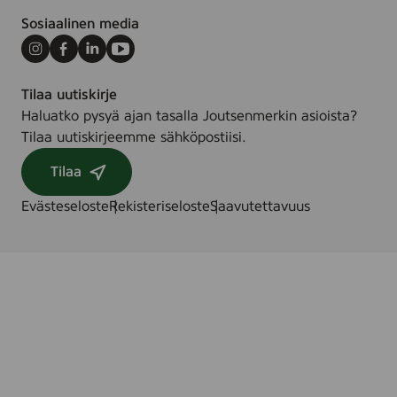
Sosiaalinen media
Instagram
Facebook
LinkedIn
Youtube
Tilaa uutiskirje
Haluatko pysyä ajan tasalla Joutsenmerkin asioista?
Tilaa uutiskirjeemme sähköpostiisi.
Tilaa
Evästeseloste
Rekisteriseloste
Saavutettavuus