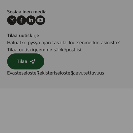
Sosiaalinen media
Instagram
Facebook
LinkedIn
Youtube
Tilaa uutiskirje
Haluatko pysyä ajan tasalla Joutsenmerkin asioista?
Tilaa uutiskirjeemme sähköpostiisi.
Tilaa
Evästeseloste
Rekisteriseloste
Saavutettavuus