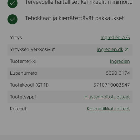
Terveydelle haitalliset kemikaalit minimoitu
l
t
i
j
e
u
k
a
e
m
Tehokkaat ja kierrätettävät pakkaukset
k
h
t
e
a
o
S
i
p
t
Yritys
Ingredien A/S
r
o
a
a
Yrityksen verkkosivut
ingredien.dk
y
,
i
5
Tuotemerkki
Ingredien
n
0
e
m
Lupanumero
5090 0174
e
l
t
M
Tuotekoodi (GTIN)
5710710003547
P
Tuotetyyppi
Hiustenhoitotuotteet
Kriteerit
Kosmetiikkatuotteet