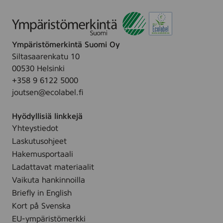
Ympäristömerkintä Suomi Oy
Siltasaarenkatu 10
00530 Helsinki
+358 9 6122 5000
joutsen@ecolabel.fi
Hyödyllisiä linkkejä
Yhteystiedot
Laskutusohjeet
Hakemusportaali
Ladattavat materiaalit
Vaikuta hankinnoilla
Briefly in English
Kort på Svenska
EU-ympäristömerkki