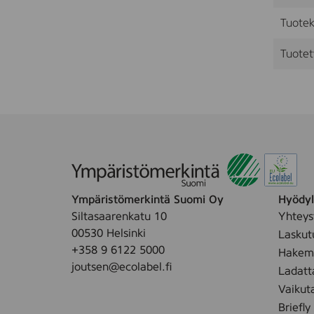
Tuotek
Tuotet
Ympäristömerkintä Suomi Oy
Hyödyll
Siltasaarenkatu 10
Yhteys
00530 Helsinki
Laskut
+358 9 6122 5000
Hakemu
joutsen@ecolabel.fi
Ladatt
Vaikut
Briefly