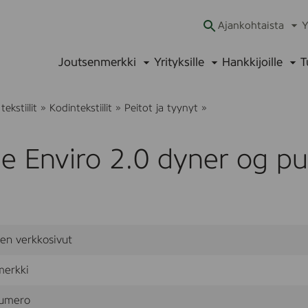
Ajankohtaista
Y
Ava
alav
Joutsenmerkki
Yrityksille
Hankkijoille
T
Avaa
Avaa
Ava
alavalikko
alavalikko
alav
H
ekstiilit
»
Kodintekstiilit
»
Peitot ja tyynyt
»
ø
i
e
e Enviro 2.0 dyner og pu
E
n
v
i
r
o
2
sen verkkosivut
.
0
d
merkki
y
n
umero
e