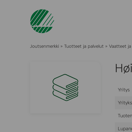
Joutsenmerkki
»
Tuotteet ja palvelut
»
Vaatteet ja t
Høi
Yritys
Yrityk
Tuote
Lupan