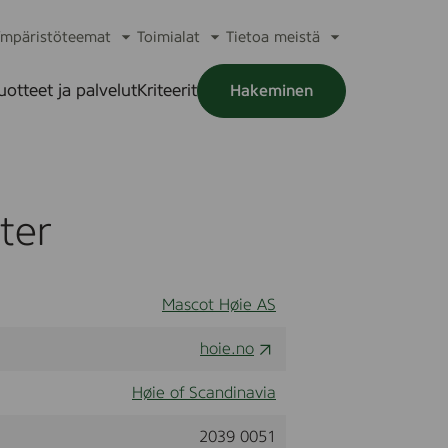
mpäristöteemat
Toimialat
Tietoa meistä
a
Avaa
Avaa
Avaa
alikko
alavalikko
alavalikko
alavalikko
uotteet ja palvelut
Kriteerit
Hakeminen
a
alikko
ter
Mascot Høie AS
hoie.no
Høie of Scandinavia
2039 0051