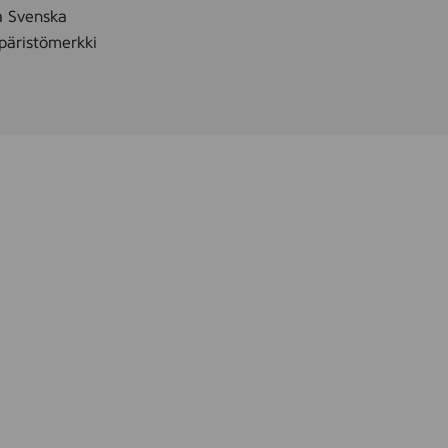
å Svenska
äristömerkki