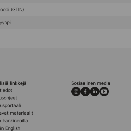
r
o
oodi (GTIN)
g
p
yyppi
u
t
e
r
isiä linkkejä
Sosiaalinen media
tiedot
Instagram
Facebook
LinkedIn
Youtube
usohjeet
sportaali
avat materiaalit
a hankinnoilla
 in English