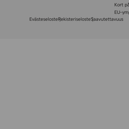
Kort p
EU-ymp
Evästeseloste
Rekisteriseloste
Saavutettavuus