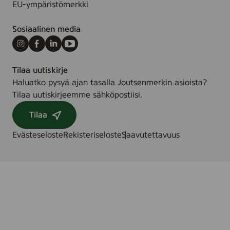
EU-ympäristömerkki
Sosiaalinen media
Instagram
Facebook
LinkedIn
Youtube
Tilaa uutiskirje
Haluatko pysyä ajan tasalla Joutsenmerkin asioista?
Tilaa uutiskirjeemme sähköpostiisi.
Tilaa
Evästeseloste
Rekisteriseloste
Saavutettavuus