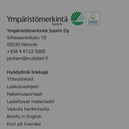
n
Ympäristömerkintä Suomi Oy
Siltasaarenkatu 10
00530 Helsinki
+358 9 6122 5000
joutsen@ecolabel.fi
Hyödyllisiä linkkejä
Yhteystiedot
Laskutusohjeet
Hakemusportaali
Ladattavat materiaalit
Vaikuta hankinnoilla
Briefly in English
Kort på Svenska