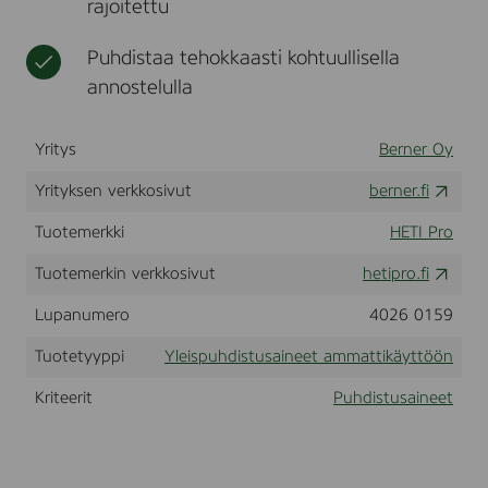
rajoitettu
a
t
k
e
j
ä
e
u
Puhdistaa tehokkaasti kohtuullisella
y
t
s
t
a
annostelulla
t
t
m
a
ö
m
m
Yritys
Berner Oy
ö
a
a
n
t
t
Yrityksen verkkosivut
berner.fi
o
j
t
n
a
i
,
Tuotemerkki
HETI Pro
t
k
1
e
ä
l
Tuotemerkin verkkosivut
hetipro.fi
o
y
l
t
Lupanumero
4026 0159
l
t
i
ö
Tuotetyyppi
Yleispuhdistusaineet ammattikäyttöön
s
ö
u
n
Kriteerit
Puhdistusaineet
u
t
e
e