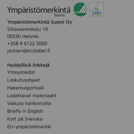
Ympäristömerkintä Suomi Oy
Siltasaarenkatu 10
00530 Helsinki
+358 9 6122 5000
joutsen@ecolabel.fi
Hyödyllisiä linkkejä
Yhteystiedot
Laskutusohjeet
Hakemusportaali
Ladattavat materiaalit
Vaikuta hankinnoilla
Briefly in English
Kort på Svenska
EU-ympäristömerkki