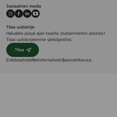
Sosiaalinen media
Instagram
Facebook
LinkedIn
Youtube
Tilaa uutiskirje
Haluatko pysyä ajan tasalla Joutsenmerkin asioista?
Tilaa uutiskirjeemme sähköpostiisi.
Tilaa
Evästeseloste
Rekisteriseloste
Saavutettavuus