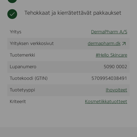
7
t
i
0
k
Tehokkaat ja kierrätettävät pakkaukset
%
k
,
a
1
Yritys
DermaPharm A/S
0
0
m
Yrityksen verkkosivut
dermapharm.dk
l
Tuotemerkki
#Hello Skincare
Lupanumero
5090 0002
Tuotekoodi (GTIN)
5709954038491
Tuotetyyppi
Ihovoiteet
Kriteerit
Kosmetiikkatuotteet