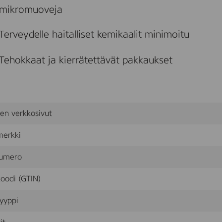
mikromuoveja
Terveydelle haitalliset kemikaalit minimoitu
Tehokkaat ja kierrätettävät pakkaukset
sen verkkosivut
merkki
umero
oodi (GTIN)
yyppi