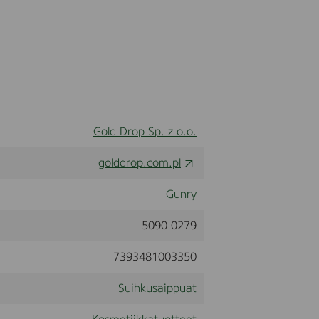
e
n
d
e
r
S
a
n
d
e
Gold Drop Sp. z o.o.
l
w
o
golddrop.com.pl
o
d
Gunry
,
5
0
5090 0279
0
m
7393481003350
l
Suihkusaippuat