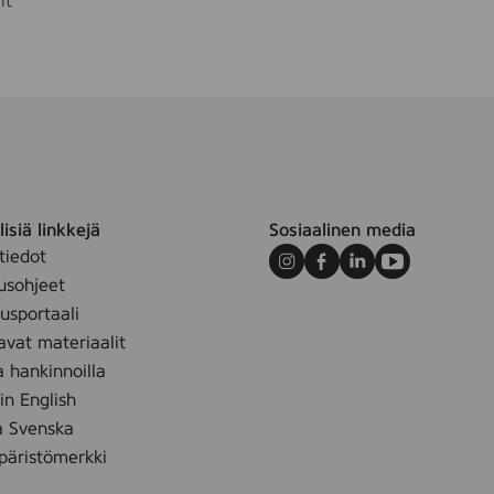
it
isiä linkkejä
Sosiaalinen media
tiedot
Instagram
Facebook
LinkedIn
Youtube
usohjeet
sportaali
avat materiaalit
a hankinnoilla
 in English
å Svenska
äristömerkki