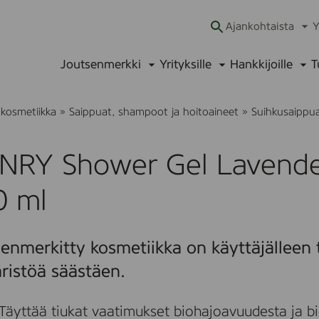
Ajankohtaista
Y
Ava
alav
Joutsenmerkki
Yrityksille
Hankkijoille
T
Avaa
Avaa
Ava
alavalikko
alavalikko
alav
 kosmetiikka
»
Saippuat, shampoot ja hoitoaineet
»
Suihkusaippu
NRY Shower Gel Lavende
0 ml
enmerkitty kosmetiikka on käyttäjälleen t
ristöä säästäen.
Täyttää tiukat vaatimukset biohajoavuudesta ja bi