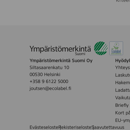
Kriteer
Ympäristömerkintä Suomi Oy
Hyödyll
Siltasaarenkatu 10
Yhteys
00530 Helsinki
Laskut
+358 9 6122 5000
Hakemu
joutsen@ecolabel.fi
Ladatt
Vaikut
Briefly
Kort p
EU-ymp
Evästeseloste
Rekisteriseloste
Saavutettavuus