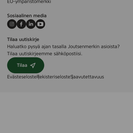
EU-ympäristömerkki
Sosiaalinen media
Instagram
Facebook
LinkedIn
Youtube
Tilaa uutiskirje
Haluatko pysyä ajan tasalla Joutsenmerkin asioista?
Tilaa uutiskirjeemme sähköpostiisi.
Tilaa
Evästeseloste
Rekisteriseloste
Saavutettavuus