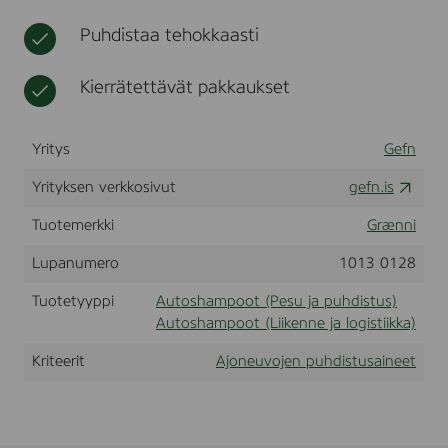
t
h
Puhdistaa tehokkaasti
o
i
t
Kierrätettävät pakkaukset
o
Yritys
Gefn
Yrityksen verkkosivut
gefn.is
Tuotemerkki
Grænni
Lupanumero
1013 0128
Tuotetyyppi
Autoshampoot (Pesu ja puhdistus)
Autoshampoot (Liikenne ja logistiikka)
Kriteerit
Ajoneuvojen puhdistusaineet