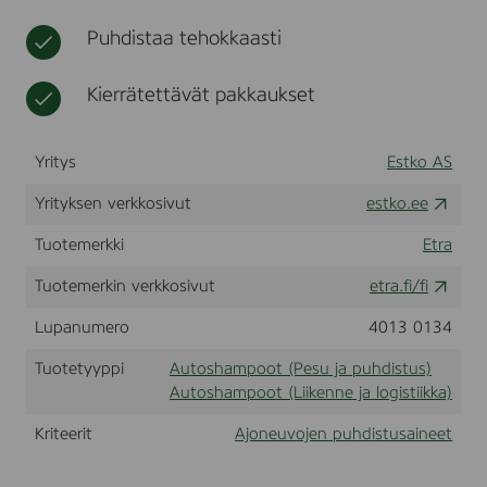
t
h
Puhdistaa tehokkaasti
o
i
t
Kierrätettävät pakkaukset
o
Yritys
Estko AS
Yrityksen verkkosivut
estko.ee
Tuotemerkki
Etra
Tuotemerkin verkkosivut
etra.fi/fi
Lupanumero
4013 0134
Tuotetyyppi
Autoshampoot (Pesu ja puhdistus)
Autoshampoot (Liikenne ja logistiikka)
Kriteerit
Ajoneuvojen puhdistusaineet