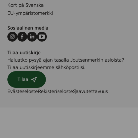
Kort på Svenska
EU-ympäristömerkki
Sosiaalinen media
Instagram
Facebook
LinkedIn
Youtube
Tilaa uutiskirje
Haluatko pysyä ajan tasalla Joutsenmerkin asioista?
Tilaa uutiskirjeemme sähköpostiisi.
Tilaa
Evästeseloste
Rekisteriseloste
Saavutettavuus