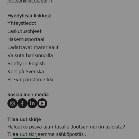
joutsen@ecolabel.fi
,
S
Hyödyllisiä linkkejä
,
M
Yhteystiedot
,
Laskutusohjeet
L
,
Hakemusportaali
X
Ladattavat materiaalit
L
Vaikuta hankinnoilla
,
X
Briefly in English
X
Kort på Svenska
L
,
EU-ympäristömerkki
X
X
Sosiaalinen media
X
L
)
Instagram
Facebook
LinkedIn
Youtube
Tilaa uutiskirje
Haluatko pysyä ajan tasalla Joutsenmerkin asioista?
Tilaa uutiskirjeemme sähköpostiisi.