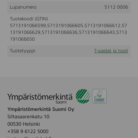
D
t
l
Lupanumero
5112 0006
T
i
-
t
Tuotekoodi (GTIN)
S
5713191066599,5713191066605,5713191066612,57
H
I
13191066629,5713191066636,5713191066643,5713
R
191066650
T
,
Tuotetyyppi
T-paidat ja topit
B
O
R
D
E
A
U
X
,
S
Ympäristömerkintä Suomi Oy
i
z
Siltasaarenkatu 10
e
00530 Helsinki
(
+358 9 6122 5000
X
S