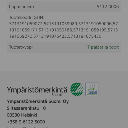
D
t
l
Lupanumero
5112 0006
T
i
-
t
Tuotekoodi (GTIN)
S
5713191059072,5713191059089,5713191059096,57
H
I
13191059171,5713191059188,5713191059195,5713
R
191059270,5713191075423,5713191075430
T
,
Tuotetyyppi
T-paidat ja topit
B
L
A
C
K
,
S
i
z
e
Ympäristömerkintä Suomi Oy
(
X
Siltasaarenkatu 10
S
00530 Helsinki
,
+358 9 6122 5000
S
,