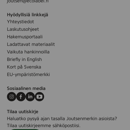
joutsen@ecolabel.fi
M
,
Hyödyllisiä linkkejä
L
,
Yhteystiedot
X
Laskutusohjeet
L
,
Hakemusportaali
X
Ladattavat materiaalit
X
Vaikuta hankinnoilla
L
,
Briefly in English
X
Kort på Svenska
X
X
EU-ympäristömerkki
L
,
Sosiaalinen media
X
X
X
Instagram
Facebook
LinkedIn
Youtube
X
L
Tilaa uutiskirje
,
Haluatko pysyä ajan tasalla Joutsenmerkin asioista?
X
X
Tilaa uutiskirjeemme sähköpostiisi.