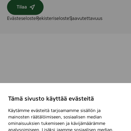
X
X
Tilaa
X
L
Evästeseloste
Rekisteriseloste
Saavutettavuus
)
Tämä sivusto käyttää evästeitä
Käytämme evästeitä tarjoamamme sisällön ja
mainosten räätälöimiseen, sosiaalisen median
ominaisuuksien tukemiseen ja kävijämäärämme
analysoimiseen. Lisäksi jaamme sosiaalisen median,