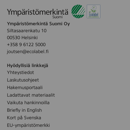
Ympäristömerkintä Suomi Oy
Siltasaarenkatu 10
00530 Helsinki
+358 9 6122 5000
joutsen@ecolabel.fi
Hyödyllisiä linkkejä
Yhteystiedot
Laskutusohjeet
Hakemusportaali
Ladattavat materiaalit
Vaikuta hankinnoilla
Briefly in English
Kort på Svenska
EU-ympäristömerkki