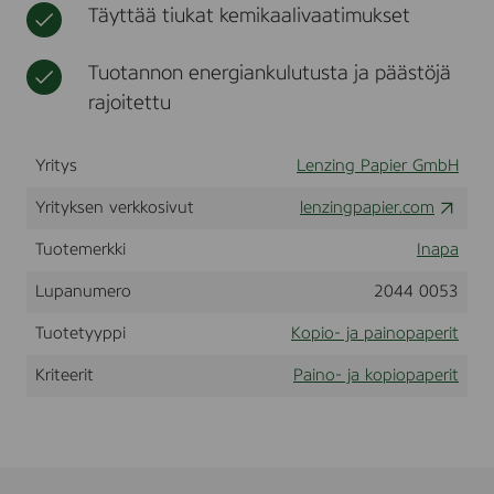
Täyttää tiukat kemikaalivaatimukset
t
i
r
r
i
j
t
Tuotannon energiankulutusta ja päästöjä
e
rajoitettu
k
u
o
Yritys
Lenzing Papier GmbH
r
e
Yrityksen verkkosivut
lenzingpapier.com
t
Tuotemerkki
Inapa
Lupanumero
2044 0053
Tuotetyyppi
Kopio- ja painopaperit
Kriteerit
Paino- ja kopiopaperit