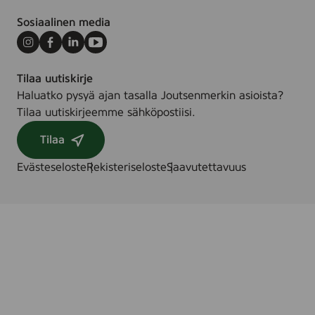
Sosiaalinen media
Instagram
Facebook
LinkedIn
Youtube
Tilaa uutiskirje
Haluatko pysyä ajan tasalla Joutsenmerkin asioista?
Tilaa uutiskirjeemme sähköpostiisi.
Tilaa
Evästeseloste
Rekisteriseloste
Saavutettavuus