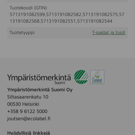
-
t
l
Tuotekoodi (GTIN)
S
i
5713191082599,5713191082582,5713191082575,57
H
t
I
13191082568,5713191082551,5713191082544
R
T
Tuotetyyppi
T-paidat ja topit
,
O
P
T
I
C
W
H
I
T
Ympäristömerkintä Suomi Oy
E
,
Siltasaarenkatu 10
S
00530 Helsinki
i
+358 9 6122 5000
z
e
joutsen@ecolabel.fi
(
S
Hyödyllisiä linkkejä
,