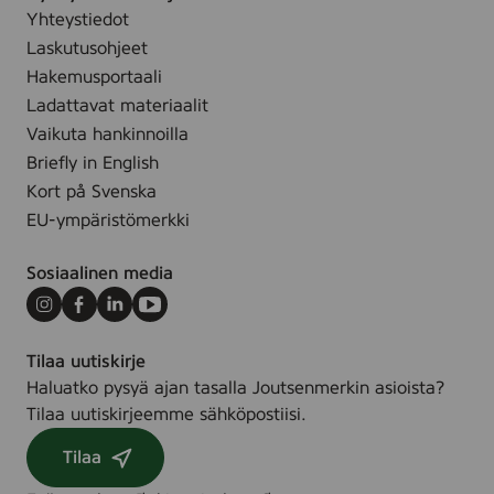
M
Yhteystiedot
,
Laskutusohjeet
L
Hakemusportaali
,
X
Ladattavat materiaalit
L
Vaikuta hankinnoilla
,
X
Briefly in English
X
Kort på Svenska
L
,
EU-ympäristömerkki
X
X
Sosiaalinen media
X
L
Instagram
Facebook
LinkedIn
Youtube
)
Tilaa uutiskirje
Haluatko pysyä ajan tasalla Joutsenmerkin asioista?
Tilaa uutiskirjeemme sähköpostiisi.
Tilaa