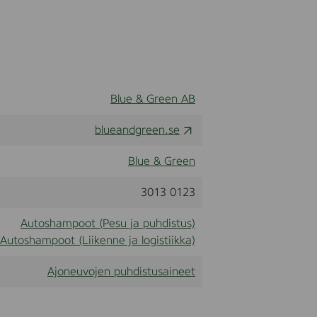
Blue & Green AB
blueandgreen.se
Blue & Green
3013 0123
Autoshampoot (Pesu ja puhdistus)
Autoshampoot (Liikenne ja logistiikka)
Ajoneuvojen puhdistusaineet