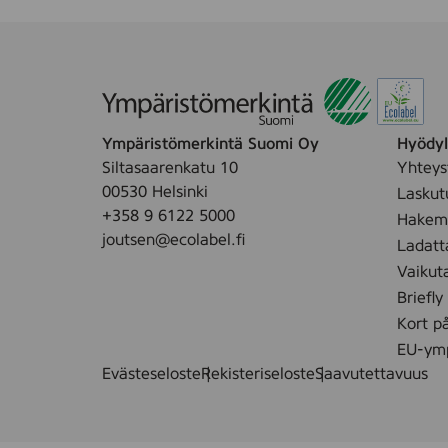
Ympäristömerkintä Suomi Oy
Hyödyll
Siltasaarenkatu 10
Yhteys
00530 Helsinki
Laskut
+358 9 6122 5000
Hakemu
joutsen@ecolabel.fi
Ladatt
Vaikut
Briefly
Kort p
EU-ymp
Evästeseloste
Rekisteriseloste
Saavutettavuus