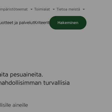
mpäristöteemat
Toimialat
Tietoa meistä
a
Avaa
Avaa
Avaa
alikko
alavalikko
alavalikko
alavalikko
uotteet ja palvelut
Kriteerit
Hakeminen
a
alikko
ita pesuaineita.
ahdollisimman turvallisia
sille aineille