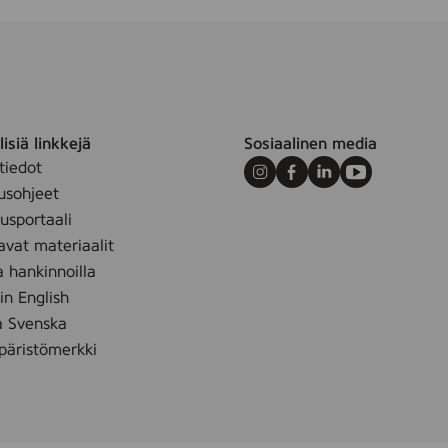
isiä linkkejä
Sosiaalinen media
tiedot
Instagram
Facebook
LinkedIn
Youtube
usohjeet
sportaali
avat materiaalit
a hankinnoilla
 in English
å Svenska
äristömerkki