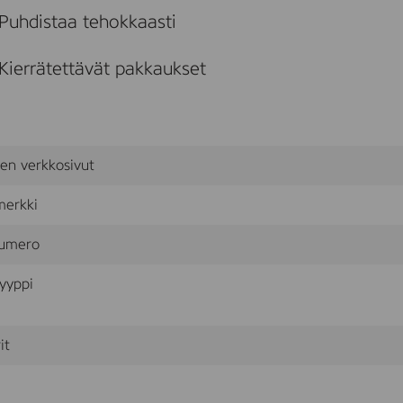
Puhdistaa tehokkaasti
Kierrätettävät pakkaukset
sen verkkosivut
merkki
umero
yyppi
it