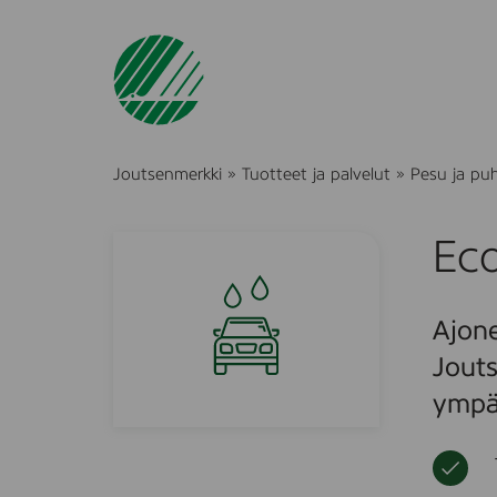
Joutsenmerkki
»
Tuotteet ja palvelut
»
Pesu ja pu
Eco
Ajone
Jouts
ympär