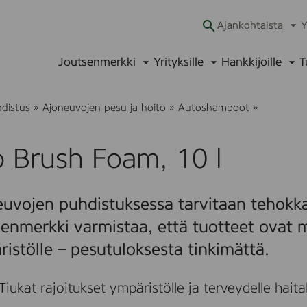
Ajankohtaista
Y
Ava
alav
Joutsenmerkki
Yrityksille
Hankkijoille
T
Avaa
Avaa
Ava
alavalikko
alavalikko
alav
E
hdistus
»
Ajoneuvojen pesu ja hoito
»
Autoshampoot
»
c
o
B
 Brush Foam, 10 l
r
u
s
h
uvojen puhdistuksessa tarvitaan tehokka
F
o
enmerkki varmistaa, että tuotteet ovat m
a
m
istölle – pesutuloksesta tinkimättä.
,
1
0
Tiukat rajoitukset ympäristölle ja terveydelle haitalli
l