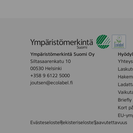
Ympäristömerkintä Suomi Oy
Hyödyll
Siltasaarenkatu 10
Yhteys
00530 Helsinki
Laskut
+358 9 6122 5000
Hakemu
joutsen@ecolabel.fi
Ladatt
Vaikut
Briefly
Kort p
EU-ymp
Evästeseloste
Rekisteriseloste
Saavutettavuus