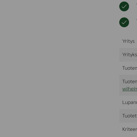
Yritys
Yrityk
Tuote
Tuotem
wilhel
Lupan
Tuotet
Kriteer