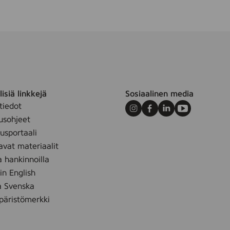
isiä linkkejä
Sosiaalinen media
tiedot
Instagram
Facebook
LinkedIn
Youtube
usohjeet
sportaali
avat materiaalit
a hankinnoilla
 in English
å Svenska
äristömerkki