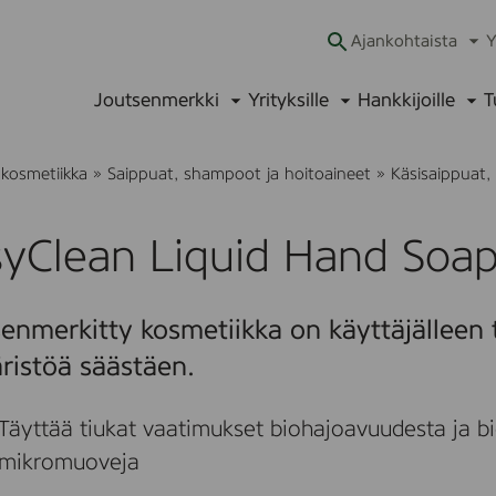
Ajankohtaista
Y
Ava
alav
Joutsenmerkki
Yrityksille
Hankkijoille
T
Avaa
Avaa
Ava
alavalikko
alavalikko
alav
 kosmetiikka
»
Saippuat, shampoot ja hoitoaineet
»
Käsisaippuat
yClean Liquid Hand Soap,
enmerkitty kosmetiikka on käyttäjälleen t
ristöä säästäen.
Täyttää tiukat vaatimukset biohajoavuudesta ja bi
mikromuoveja