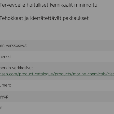
Terveydelle haitalliset kemikaalit minimoitu
Tehokkaat ja kierrätettävät pakkaukset
sen verkkosivut
merkki
erkin verkkosivut
msen.com/product-catalogue/products/marine-chemicals/clea
umero
yyppi
it