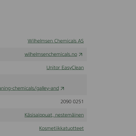
n
d
S
o
a
p
,
Wilhelmsen Chemicals AS
5
l
wilhelmsenchemicals.no
Unitor EasyClean
ning-chemicals/galley-and
2090 0251
Käsisaippuat, nestemäinen
Kosmetiikkatuotteet