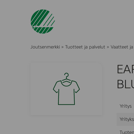
Joutsenmerkki
»
Tuotteet ja palvelut
»
Vaatteet ja t
EA
BLU
Yritys
Yrityk
Tuote