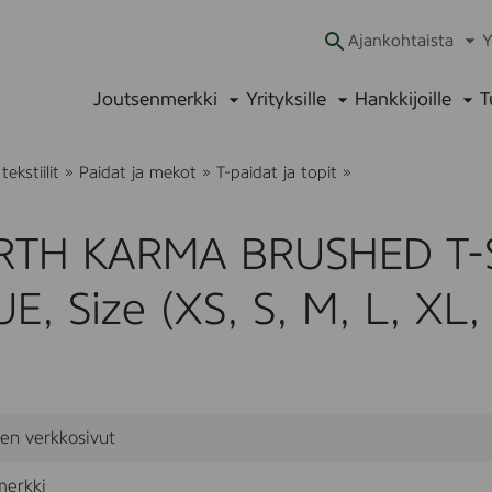
Ajankohtaista
Y
Ava
alav
Joutsenmerkki
Yrityksille
Hankkijoille
T
Avaa
Avaa
Ava
alavalikko
alavalikko
alav
E
ekstiilit
»
Paidat ja mekot
»
T-paidat ja topit
»
A
R
T
RTH KARMA BRUSHED T-S
H
K
A
E, Size (XS, S, M, L, XL
R
M
A
B
R
U
S
sen verkkosivut
H
E
D
merkki