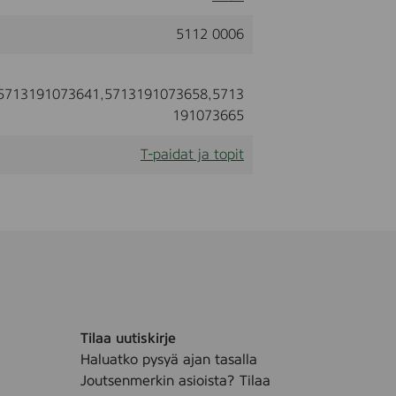
5112 0006
5713191073641,5713191073658,5713
191073665
T-paidat ja topit
Tilaa uutiskirje
Haluatko pysyä ajan tasalla
Joutsenmerkin asioista? Tilaa