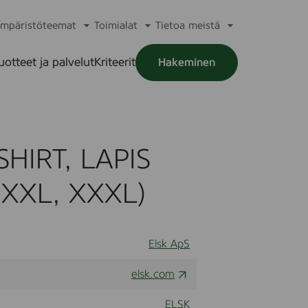
mpäristöteemat
Toimialat
Tietoa meistä
a
Avaa
Avaa
Avaa
alikko
alavalikko
alavalikko
alavalikko
uotteet ja palvelut
Kriteerit
Hakeminen
a
alikko
HIRT, LAPIS
, XXL, XXXL)
Elsk ApS
elsk.com
ELSK