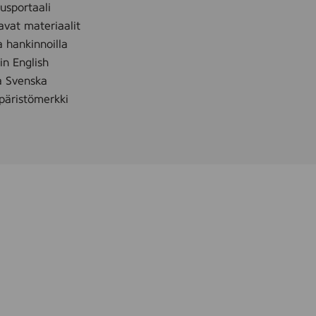
sportaali
,
S
avat materiaalit
,
a hankinnoilla
M
,
 in English
L
å Svenska
,
X
äristömerkki
L
,
X
X
L
,
X
X
X
L
)