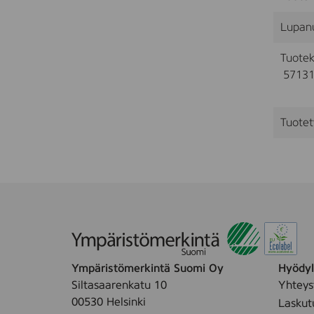
Lupan
Tuotek
57131
Tuotet
Ympäristömerkintä Suomi Oy
Hyödyll
Siltasaarenkatu 10
Yhteys
00530 Helsinki
Laskut