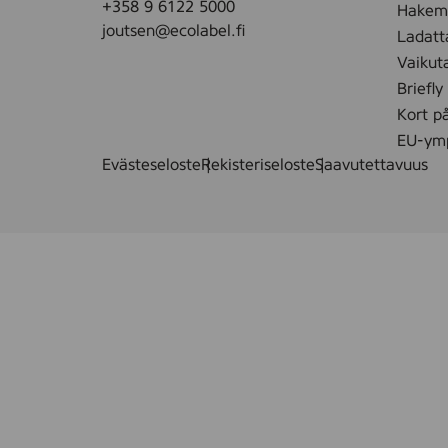
+358 9 6122 5000
Hakemu
joutsen@ecolabel.fi
Ladatt
Vaikut
Briefly
Kort p
EU-ymp
Evästeseloste
Rekisteriseloste
Saavutettavuus