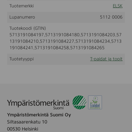
H
t
l
Tuotemerkki
ELSK
I
i
R
t
Lupanumero
5112 0006
T
,
Tuotekoodi (GTIN)
B
5713191084197,5713191084180,5713191084203,57
A
13191084210,5713191084227,5713191084234,5713
L
S
191084241,5713191084258,5713191084265
A
M
Tuotetyyppi
T-paidat ja topit
G
R
E
E
N
,
S
i
z
e
Ympäristömerkintä Suomi Oy
(
X
Siltasaarenkatu 10
S
00530 Helsinki
,