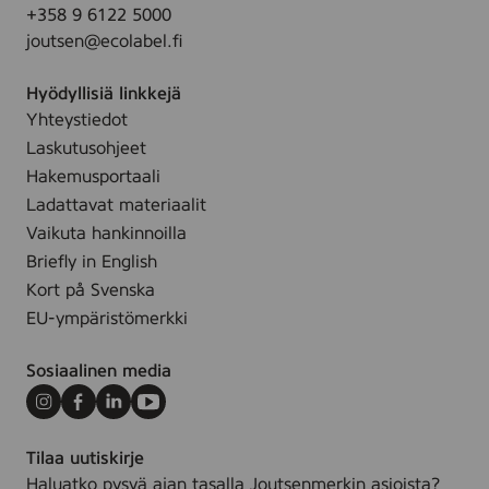
+358 9 6122 5000
S
,
joutsen@ecolabel.fi
M
,
Hyödyllisiä linkkejä
L
,
Yhteystiedot
X
Laskutusohjeet
L
,
Hakemusportaali
X
Ladattavat materiaalit
X
Vaikuta hankinnoilla
L
,
Briefly in English
X
Kort på Svenska
X
X
EU-ympäristömerkki
L
,
Sosiaalinen media
X
X
X
Instagram
Facebook
LinkedIn
Youtube
X
L
Tilaa uutiskirje
,
Haluatko pysyä ajan tasalla Joutsenmerkin asioista?