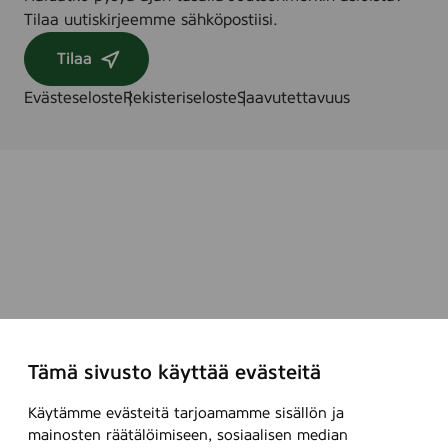
X
X
Tilaa uutiskirjeemme sähköpostiisi.
X
X
Tilaa
X
L
Evästeseloste
Rekisteriseloste
Saavutettavuus
)
Tämä sivusto käyttää evästeitä
Käytämme evästeitä tarjoamamme sisällön ja
mainosten räätälöimiseen, sosiaalisen median