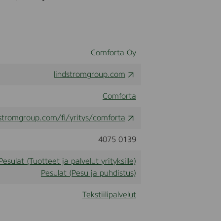
Comforta Oy
lindstromgroup.com
Comforta
dstromgroup.com/fi/yritys/comforta
4075 0139
Pesulat (Tuotteet ja palvelut yrityksille)
Pesulat (Pesu ja puhdistus)
Tekstiilipalvelut