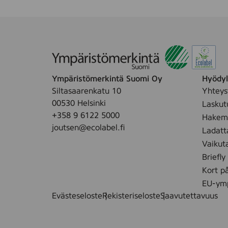
Ympäristömerkintä Suomi Oy
Hyödyll
Siltasaarenkatu 10
Yhteys
00530 Helsinki
Laskut
+358 9 6122 5000
Hakemu
joutsen@ecolabel.fi
Ladatt
Vaikut
Briefly
Kort p
EU-ymp
Evästeseloste
Rekisteriseloste
Saavutettavuus