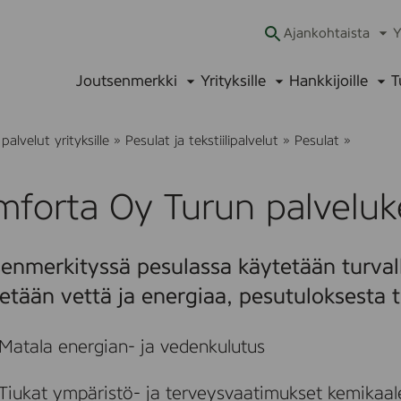
Ajankohtaista
Y
Ava
alav
Joutsenmerkki
Yrityksille
Hankkijoille
T
Avaa
Avaa
Ava
alavalikko
alavalikko
alav
C
palvelut yrityksille
»
Pesulat ja tekstiilipalvelut
»
Pesulat
»
o
m
f
mforta Oy Turun palveluk
o
r
t
a
enmerkityssä pesulassa käytetään turvall
O
y
etään vettä ja energiaa, pesutuloksesta t
T
u
r
Matala energian- ja vedenkulutus
u
n
p
Tiukat ympäristö- ja terveysvaatimukset kemikaalei
a