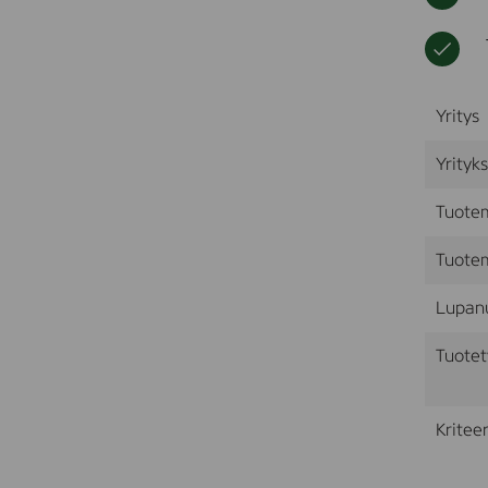
Yritys
Yrityk
Tuote
Tuotem
Lupan
Tuotet
Kriteer