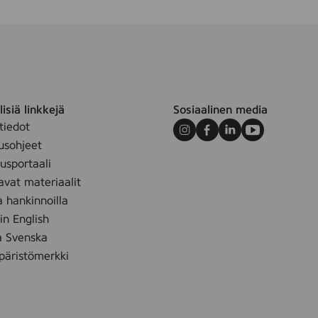
isiä linkkejä
Sosiaalinen media
tiedot
Instagram
Facebook
LinkedIn
Youtube
usohjeet
sportaali
avat materiaalit
a hankinnoilla
 in English
å Svenska
äristömerkki