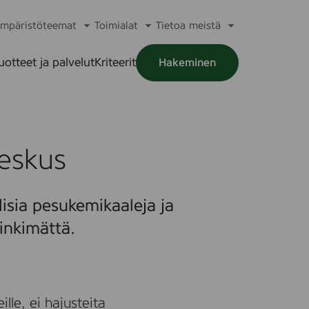
mpäristöteemat
Toimialat
Tietoa meistä
a
Avaa
Avaa
Avaa
alikko
alavalikko
alavalikko
alavalikko
uotteet ja palvelut
Kriteerit
Hakeminen
a
alikko
eskus
isia pesukemikaaleja ja
inkimättä.
lle, ei hajusteita