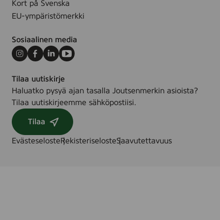
Kort på Svenska
EU-ympäristömerkki
Sosiaalinen media
Instagram
Facebook
LinkedIn
Youtube
Tilaa uutiskirje
Haluatko pysyä ajan tasalla Joutsenmerkin asioista?
Tilaa uutiskirjeemme sähköpostiisi.
Tilaa
Evästeseloste
Rekisteriseloste
Saavutettavuus