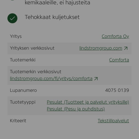
kemikaaleille, ei hajusteita
p
t
t
i
a
y
p
l
Tehokkaat kuljetukset
r
a
v
i
l
e
t
v
l
Yritys
Comforta Oy
y
e
u
k
l
k
Yrityksen verkkosivut
lindstromgroup.com
s
u
e
s
i
t
Tuotemerkki
Comforta
k
l
u
l
s
Tuotemerkin verkkosivut
e
lindstromgroup.com/fi/yritys/comforta
Lupanumero
4075 0139
Tuotetyyppi
Pesulat (Tuotteet ja palvelut yrityksille)
Pesulat (Pesu ja puhdistus)
Kriteerit
Tekstiilipalvelut