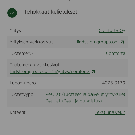
l
t
t
i
u
y
p
Tehokkaat kuljetukset
k
r
a
e
i
l
s
t
v
Yritys
Comforta Oy
k
y
e
u
k
l
Yrityksen verkkosivut
lindstromgroup.com
s
s
u
Tuotemerkki
Comforta
i
t
l
Tuotemerkin verkkosivut
l
lindstromgroup.com/fi/yritys/comforta
e
Lupanumero
4075 0139
Tuotetyyppi
Pesulat (Tuotteet ja palvelut yrityksille)
Pesulat (Pesu ja puhdistus)
Kriteerit
Tekstiilipalvelut