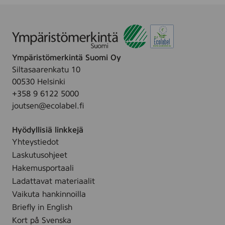
Ympäristömerkintä Suomi Oy
Siltasaarenkatu 10
00530 Helsinki
+358 9 6122 5000
joutsen@ecolabel.fi
Hyödyllisiä linkkejä
Yhteystiedot
Laskutusohjeet
Hakemusportaali
Ladattavat materiaalit
Vaikuta hankinnoilla
Briefly in English
Kort på Svenska