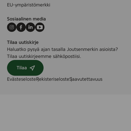
EU-ympäristömerkki
Sosiaalinen media
Instagram
Facebook
LinkedIn
Youtube
Tilaa uutiskirje
Haluatko pysyä ajan tasalla Joutsenmerkin asioista?
Tilaa uutiskirjeemme sähköpostiisi.
Tilaa
Evästeseloste
Rekisteriseloste
Saavutettavuus