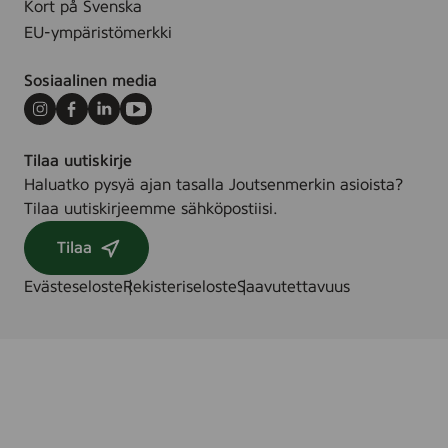
Kort på Svenska
EU-ympäristömerkki
Sosiaalinen media
Instagram
Facebook
LinkedIn
Youtube
Tilaa uutiskirje
Haluatko pysyä ajan tasalla Joutsenmerkin asioista?
Tilaa uutiskirjeemme sähköpostiisi.
Tilaa
Evästeseloste
Rekisteriseloste
Saavutettavuus