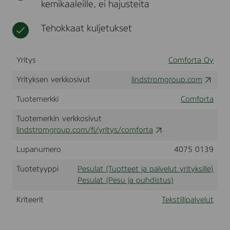
kemikaaleille, ei hajusteita
a
t
t
i
l
y
p
v
Tehokkaat kuljetukset
r
a
e
i
l
l
t
v
u
Yritys
Comforta Oy
y
e
k
k
l
e
Yrityksen verkkosivut
lindstromgroup.com
s
u
s
k
i
t
Tuotemerkki
Comforta
u
l
s
l
Tuotemerkin verkkosivut
e
lindstromgroup.com/fi/yritys/comforta
Lupanumero
4075 0139
Tuotetyyppi
Pesulat (Tuotteet ja palvelut yrityksille)
Pesulat (Pesu ja puhdistus)
Kriteerit
Tekstiilipalvelut