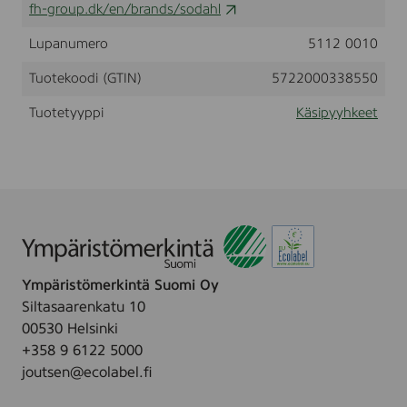
fh-group.dk/en/brands/sodahl
0
t
l
0
i
Lupanumero
5112 0010
c
t
m
Tuotekoodi (GTIN)
5722000338550
T
a
u
Tuotetyyppi
Käsipyyhkeet
p
e
/
C
o
m
f
o
r
t
Ympäristömerkintä Suomi Oy
T
Siltasaarenkatu 10
o
w
00530 Helsinki
e
+358 9 6122 5000
l
joutsen@ecolabel.fi
5
0
x