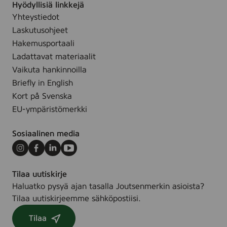
Hyödyllisiä linkkejä
1
Yhteystiedot
0
0
Laskutusohjeet
c
Hakemusportaali
m
T
Ladattavat materiaalit
a
Vaikuta hankinnoilla
u
p
Briefly in English
e
Kort på Svenska
EU-ympäristömerkki
Sosiaalinen media
Instagram
Facebook
LinkedIn
Youtube
Tilaa uutiskirje
Haluatko pysyä ajan tasalla Joutsenmerkin asioista?
Tilaa uutiskirjeemme sähköpostiisi.
Tilaa