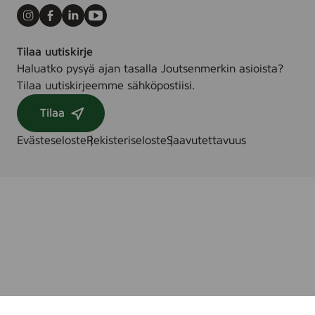
Instagram
Facebook
LinkedIn
Youtube
Tilaa uutiskirje
Haluatko pysyä ajan tasalla Joutsenmerkin asioista?
Tilaa uutiskirjeemme sähköpostiisi.
Tilaa
Evästeseloste
Rekisteriseloste
Saavutettavuus