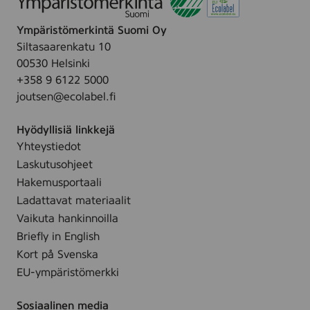
Ympäristömerkintä Suomi Oy
Siltasaarenkatu 10
00530 Helsinki
+358 9 6122 5000
joutsen@ecolabel.fi
Hyödyllisiä linkkejä
Yhteystiedot
Laskutusohjeet
Hakemusportaali
Ladattavat materiaalit
Vaikuta hankinnoilla
Briefly in English
Kort på Svenska
EU-ympäristömerkki
Sosiaalinen media