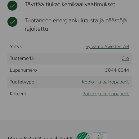
Täyttää tiukat kemikaalivaatimukset
t
i
r
r
i
j
t
Tuotannon energiankulutusta ja päästöjä
e
rajoitettu
k
u
o
Yritys
Sylvamo Sweden AB
r
e
Tuotemerkki
Clio
t
Lupanumero
3044 0044
Tuotetyyppi
Kopio- ja painopaperit
Kriteerit
Paino- ja kopiopaperit