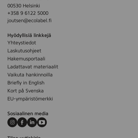
k
00530 Helsinki
u
+358 9 6122 5000
s
joutsen@ecolabel.fi
L
i
e
Hyödyllisiä linkkejä
l
Yhteystiedot
a
h
Laskutusohjeet
t
Hakemusportaali
i
)
Ladattavat materiaalit
,
Vaikuta hankinnoilla
T
Briefly in English
u
r
Kort på Svenska
v
EU-ympäristömerkki
e
s
u
Sosiaalinen media
o
n
Instagram
Facebook
LinkedIn
Youtube
k
a