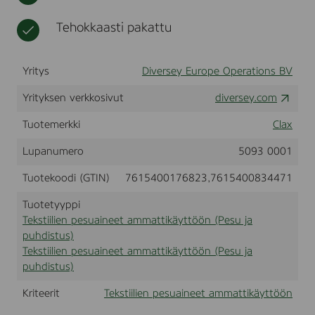
t
n
e
Tehokkaasti pakattu
e
t
a
Yritys
Diversey Europe Operations BV
m
m
Yrityksen verkkosivut
diversey.com
a
Tuotemerkki
Clax
t
t
Lupanumero
5093 0001
i
k
Tuotekoodi (GTIN)
7615400176823,7615400834471
ä
y
Tuotetyyppi
t
Tekstiilien pesuaineet ammattikäyttöön (Pesu ja
t
puhdistus)
ö
Tekstiilien pesuaineet ammattikäyttöön (Pesu ja
ö
n
puhdistus)
Kriteerit
Tekstiilien pesuaineet ammattikäyttöön