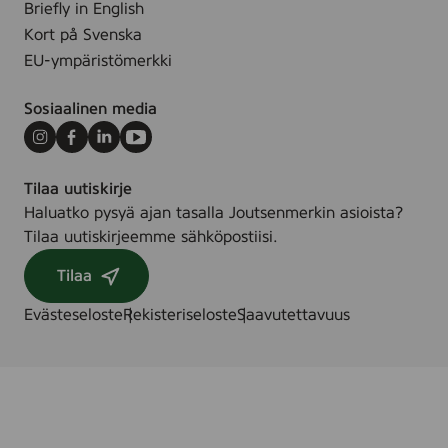
Briefly in English
Kort på Svenska
EU-ympäristömerkki
Sosiaalinen media
Instagram
Facebook
LinkedIn
Youtube
Tilaa uutiskirje
Haluatko pysyä ajan tasalla Joutsenmerkin asioista?
Tilaa uutiskirjeemme sähköpostiisi.
Tilaa
Evästeseloste
Rekisteriseloste
Saavutettavuus