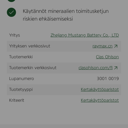
t
o
t
Käytännöt mineraalien toimitusketjun
riskien ehkäisemiseksi
Yritys
Zhejiang Mustang Battery Co., LTD
Yrityksen verkkosivut
raymax.cn
Tuotemerkki
Clas Ohlson
Tuotemerkin verkkosivut
clasohlson.com/fi
Lupanumero
3001 0019
Tuotetyyppi
Kertakäyttöparistot
Kriteerit
Kertakäyttöparistot