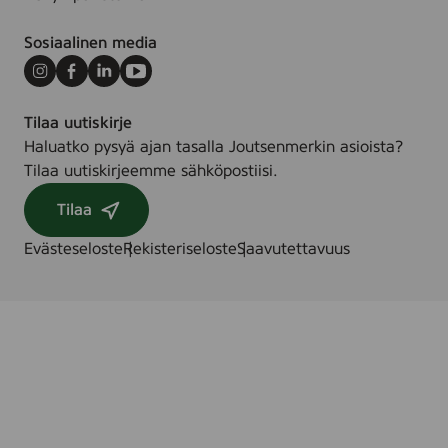
Sosiaalinen media
Instagram
Facebook
LinkedIn
Youtube
Tilaa uutiskirje
Haluatko pysyä ajan tasalla Joutsenmerkin asioista?
Tilaa uutiskirjeemme sähköpostiisi.
Tilaa
Evästeseloste
Rekisteriseloste
Saavutettavuus