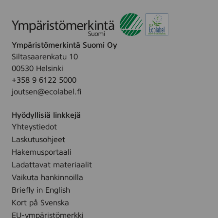
Ympäristömerkintä Suomi Oy
Siltasaarenkatu 10
00530 Helsinki
+358 9 6122 5000
joutsen@ecolabel.fi
Hyödyllisiä linkkejä
Yhteystiedot
Laskutusohjeet
Hakemusportaali
Ladattavat materiaalit
Vaikuta hankinnoilla
Briefly in English
Kort på Svenska
EU-ympäristömerkki