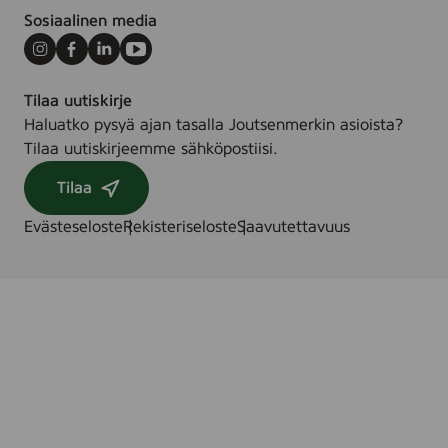
Sosiaalinen media
Instagram
Facebook
LinkedIn
Youtube
Tilaa uutiskirje
Haluatko pysyä ajan tasalla Joutsenmerkin asioista?
Tilaa uutiskirjeemme sähköpostiisi.
Tilaa
Evästeseloste
Rekisteriseloste
Saavutettavuus