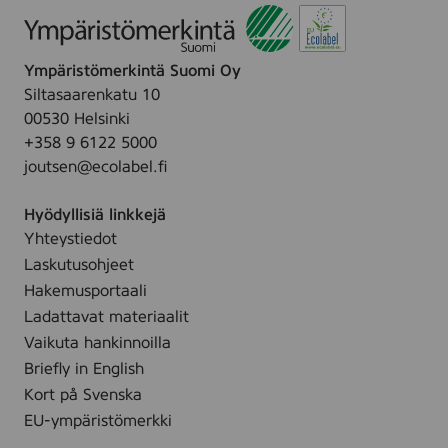
Ympäristömerkintä Suomi Oy
Siltasaarenkatu 10
00530 Helsinki
+358 9 6122 5000
joutsen@ecolabel.fi
Hyödyllisiä linkkejä
Yhteystiedot
Laskutusohjeet
Hakemusportaali
Ladattavat materiaalit
Vaikuta hankinnoilla
Briefly in English
Kort på Svenska
EU-ympäristömerkki