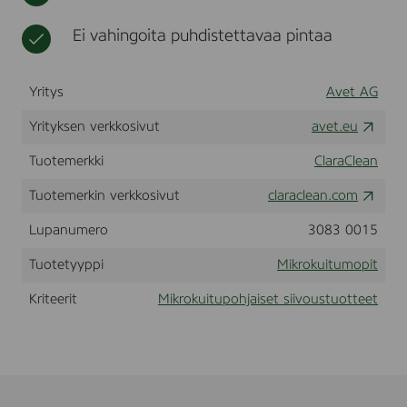
t
Ei vahingoita puhdistettavaa pintaa
Yritys
Avet AG
Yrityksen verkkosivut
avet.eu
Tuotemerkki
ClaraClean
Tuotemerkin verkkosivut
claraclean.com
Lupanumero
3083 0015
Tuotetyyppi
Mikrokuitumopit
Kriteerit
Mikrokuitupohjaiset siivoustuotteet