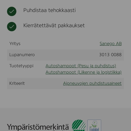
t
h
Puhdistaa tehokkaasti
o
i
t
Kierrätettävät pakkaukset
o
Yritys
Sanego AB
Lupanumero
3013 0088
Tuotetyyppi
Autoshampoot (Pesu ja puhdistus)
Autoshampoot (Liikenne ja logistiikka)
Kriteerit
Ajoneuvojen puhdistusaineet