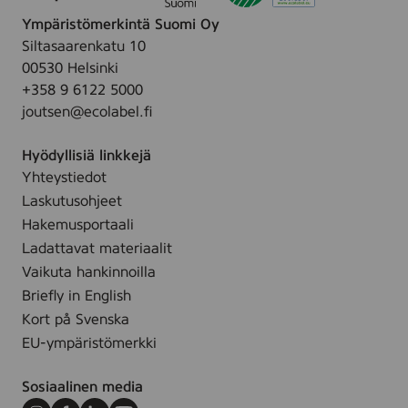
Ympäristömerkintä Suomi Oy
Siltasaarenkatu 10
00530 Helsinki
+358 9 6122 5000
joutsen@ecolabel.fi
Hyödyllisiä linkkejä
Yhteystiedot
Laskutusohjeet
Hakemusportaali
Ladattavat materiaalit
Vaikuta hankinnoilla
Briefly in English
Kort på Svenska
EU-ympäristömerkki
Sosiaalinen media