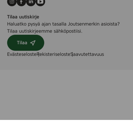
Instagram
Facebook
LinkedIn
Youtube
Tilaa uutiskirje
Haluatko pysyä ajan tasalla Joutsenmerkin asioista?
Tilaa uutiskirjeemme sähköpostiisi.
Tilaa
Evästeseloste
Rekisteriseloste
Saavutettavuus