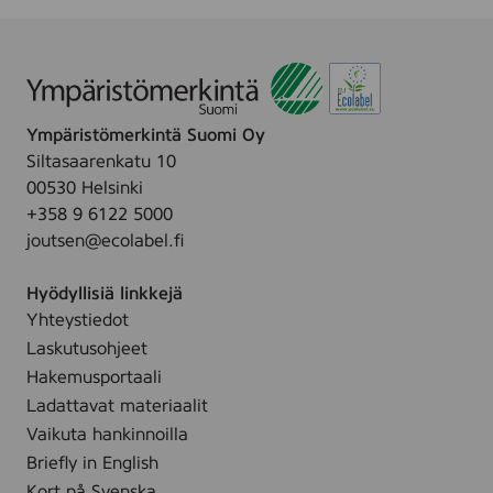
Ympäristömerkintä Suomi Oy
Siltasaarenkatu 10
00530 Helsinki
+358 9 6122 5000
joutsen@ecolabel.fi
Hyödyllisiä linkkejä
Yhteystiedot
Laskutusohjeet
Hakemusportaali
Ladattavat materiaalit
Vaikuta hankinnoilla
Briefly in English
Kort på Svenska