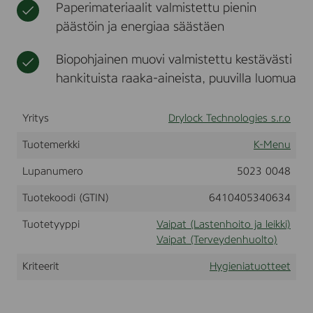
Paperimateriaalit valmistettu pienin
t
k
päästöin ja energiaa säästäen
i
Biopohjainen muovi valmistettu kestävästi
hankituista raaka-aineista, puuvilla luomua
Yritys
Drylock Technologies s.r.o
Tuotemerkki
K-Menu
Lupanumero
5023 0048
Tuotekoodi (GTIN)
6410405340634
Tuotetyyppi
Vaipat (Lastenhoito ja leikki)
Vaipat (Terveydenhuolto)
Kriteerit
Hygieniatuotteet