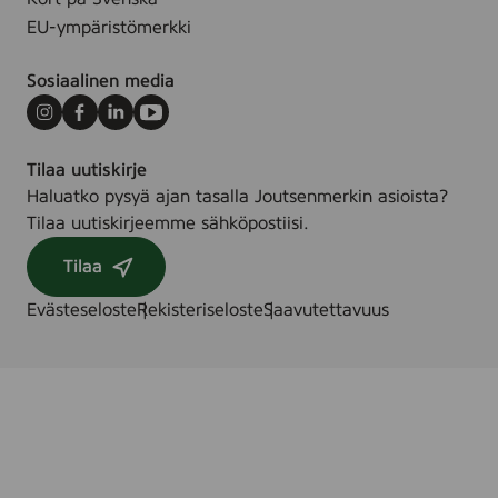
EU-ympäristömerkki
Sosiaalinen media
Instagram
Facebook
LinkedIn
Youtube
Tilaa uutiskirje
Haluatko pysyä ajan tasalla Joutsenmerkin asioista?
Tilaa uutiskirjeemme sähköpostiisi.
Tilaa
Evästeseloste
Rekisteriseloste
Saavutettavuus