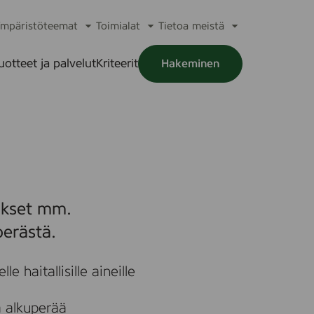
mpäristöteemat
Toimialat
Tietoa meistä
a
Avaa
Avaa
Avaa
alikko
alavalikko
alavalikko
alavalikko
uotteet ja palvelut
Kriteerit
Hakeminen
a
alikko
mukset mm.
perästä.
le haitallisille aineille
ä alkuperää