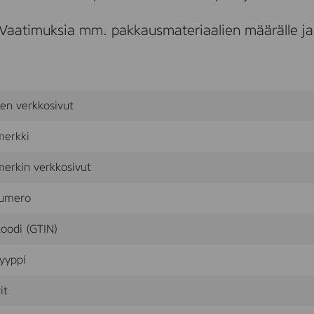
Vaatimuksia mm. pakkausmateriaalien määrälle ja 
sen verkkosivut
merkki
erkin verkkosivut
umero
oodi (GTIN)
yyppi
it