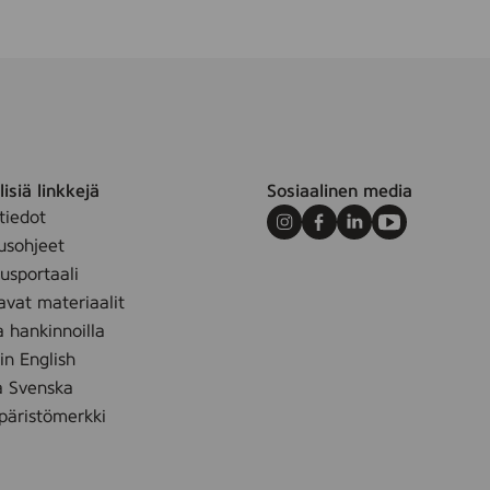
isiä linkkejä
Sosiaalinen media
tiedot
Instagram
Facebook
LinkedIn
Youtube
usohjeet
sportaali
avat materiaalit
a hankinnoilla
 in English
å Svenska
äristömerkki