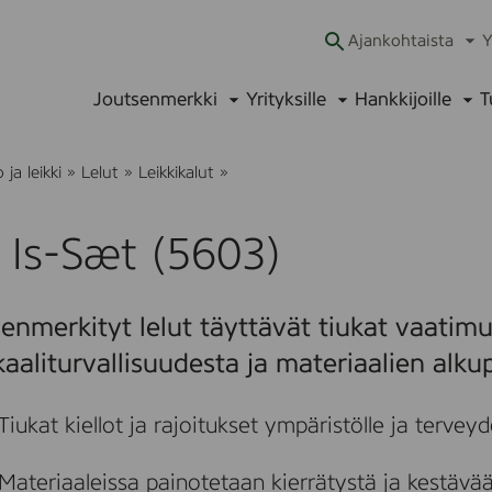
Ajankohtaista
Y
Ava
alav
Joutsenmerkki
Yrityksille
Hankkijoille
T
Avaa
Avaa
Ava
alavalikko
alavalikko
alav
B
ja leikki
»
Lelut
»
Leikkikalut
»
i
o
I
 Is-Sæt (5603)
s
-
S
æ
enmerkityt lelut täyttävät tiukat vaati
t
(
aaliturvallisuudesta ja materiaalien alku
5
6
0
Tiukat kiellot ja rajoitukset ympäristölle ja terveydel
3
)
Materiaaleissa painotetaan kierrätystä ja kestävä