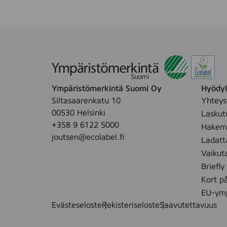
Ympäristömerkintä Suomi Oy
Hyödyll
Siltasaarenkatu 10
Yhteys
00530 Helsinki
Laskut
+358 9 6122 5000
Hakemu
joutsen@ecolabel.fi
Ladatt
Vaikut
Briefly
Kort p
EU-ymp
Evästeseloste
Rekisteriseloste
Saavutettavuus