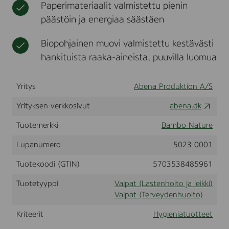
Paperimateriaalit valmistettu pienin
,
t
k
s
päästöin ja energiaa säästäen
i
t
r
Biopohjainen muovi valmistettu kestävästi
.
S
hankituista raaka-aineista, puuvilla luomua
,
1
2
Yritys
Abena Produktion A/S
p
c
Yrityksen verkkosivut
abena.dk
s
Tuotemerkki
Bambo Nature
Lupanumero
5023 0001
Tuotekoodi (GTIN)
5703538485961
Tuotetyyppi
Vaipat (Lastenhoito ja leikki)
Vaipat (Terveydenhuolto)
Kriteerit
Hygieniatuotteet