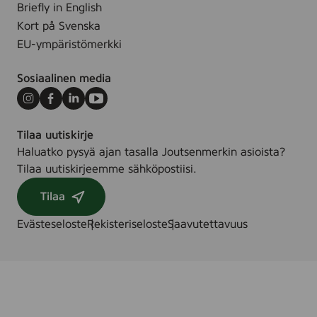
Briefly in English
Kort på Svenska
EU-ympäristömerkki
Sosiaalinen media
Instagram
Facebook
LinkedIn
Youtube
Tilaa uutiskirje
Haluatko pysyä ajan tasalla Joutsenmerkin asioista?
Tilaa uutiskirjeemme sähköpostiisi.
Tilaa
Evästeseloste
Rekisteriseloste
Saavutettavuus